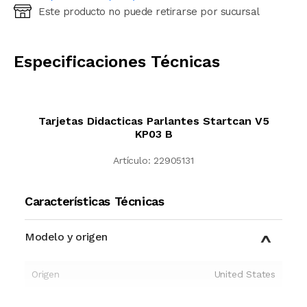
Este producto no puede retirarse por sucursal
Ingresá código postal (sólo números)
CALCULAR
Especificaciones Técnicas
Tarjetas Didacticas Parlantes Startcan V5
KP03 B
Artículo:
22905131
Características Técnicas
Modelo y origen
Origen
United States