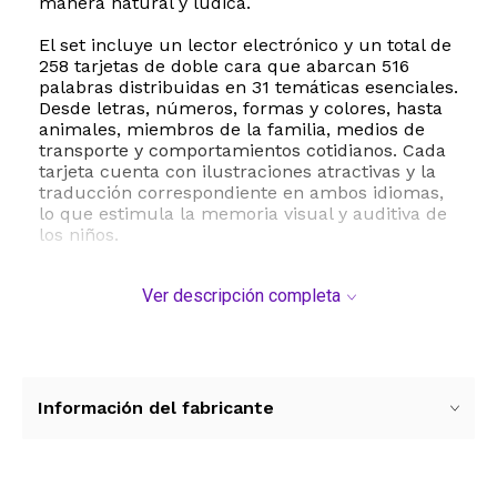
manera natural y lúdica.
El set incluye un lector electrónico y un total de
258 tarjetas de doble cara que abarcan 516
palabras distribuidas en 31 temáticas esenciales.
Desde letras, números, formas y colores, hasta
animales, miembros de la familia, medios de
transporte y comportamientos cotidianos. Cada
tarjeta cuenta con ilustraciones atractivas y la
traducción correspondiente en ambos idiomas,
lo que estimula la memoria visual y auditiva de
los niños.
Su funcionamiento es sumamente sencillo e
Ver descripción completa
intuitivo para manos pequeñas: basta con
introducir la tarjeta en la ranura del lector para
que el dispositivo pronuncie las palabras de
forma clara. Además, cuenta con un sistema de
sonido emulado que reproduce ruidos reales de
animales y vehículos, logrando una inmersión
Información del fabricante
total. El dispositivo ofrece flexibilidad de uso
gracias a sus dos modos de idioma: un modo
exclusivo en inglés y un modo bilingüe que
pronuncia primero en inglés y luego en español.