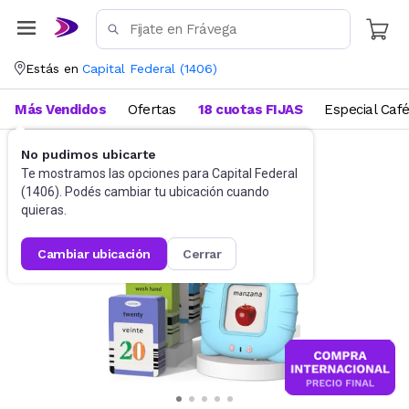
Estás en
Capital Federal
(
1406
)
Más Vendidos
Ofertas
18 cuotas FIJAS
Especial Caf
No pudimos ubicarte
Didácticos
Para niños
Te mostramos las opciones para
Capital Federal
(
1406
). Podés cambiar tu ubicación cuando
quieras.
cambiar ubicación
cerrar