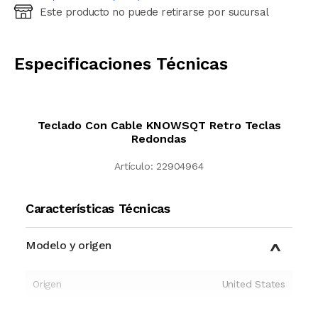
Este producto no puede retirarse por sucursal
Ingresá código postal (sólo números)
CALCULAR
Especificaciones Técnicas
Teclado Con Cable KNOWSQT Retro Teclas
Redondas
Artículo:
22904964
Características Técnicas
Modelo y origen
Origen
United States