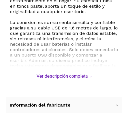
entretenimiento en el hogar. Su estetica unica
en tonos pastel aporta un toque de estilo y
originalidad a cualquier escritorio.
La conexion es sumamente sencilla y confiable
gracias a su cable USB de 1.6 metros de largo, lo
que garantiza una transmision de datos estable,
sin retrasos ni interferencias, y elimina la
necesidad de usar baterias o instalar
controladores adicionales. Solo debes conectarlo
a un puerto USB disponible y comenzar a
escribir. Ademas, su diseno practico incluye
teclas totalmente desmontables que facilitan la
limpieza profunda del dispositivo, permitiendo
Ver descripción completa
mantener tu espacio libre de polvo y residuos
de manera rapida.
Este teclado es altamente versatil y ofrece una
amplia compatibilidad con sistemas operativos
Windows y ChromeOS, funcionando a la
Información del fabricante
perfeccion en computadoras de escritorio,
laptops, consolas de videojuegos y Smart TVs.
Su estructura ergonomica y la inclusion de
teclas de acceso rapido multimedia mejoran