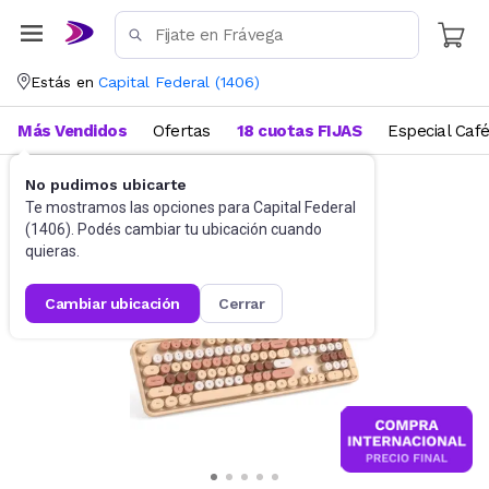
Estás en
Capital Federal
(
1406
)
Más Vendidos
Ofertas
18 cuotas FIJAS
Especial Caf
No pudimos ubicarte
Accesorios de Informática
Teclados
Te mostramos las opciones para
Capital Federal
(
1406
). Podés cambiar tu ubicación cuando
quieras.
cambiar ubicación
cerrar