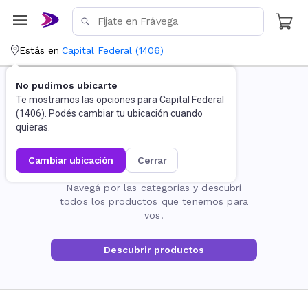
Estás en
Capital Federal
(
1406
)
No pudimos ubicarte
Te mostramos las opciones para
Capital Federal
(
1406
). Podés cambiar tu ubicación cuando
quieras.
cambiar ubicación
cerrar
La página no existe
Navegá por las categorías y descubrí
todos los productos que tenemos para
vos.
Descubrir productos