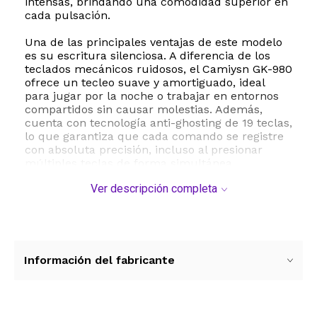
intensas, brindando una comodidad superior en
cada pulsación.
Una de las principales ventajas de este modelo
es su escritura silenciosa. A diferencia de los
teclados mecánicos ruidosos, el Camiysn GK-980
ofrece un tecleo suave y amortiguado, ideal
para jugar por la noche o trabajar en entornos
compartidos sin causar molestias. Además,
cuenta con tecnología anti-ghosting de 19 teclas,
lo que garantiza que cada comando se registre
con absoluta precisión, incluso al presionar
múltiples teclas de forma simultánea.
Ver descripción completa
El aspecto visual no se queda atrás gracias a su
retroiluminación colorida, que crea una
atmósfera inmersiva y te permite localizar las
teclas con facilidad en condiciones de poca luz.
Para mayor practicidad, incorpora 12 teclas
multimedia de acceso rápido que te permiten
Información del fabricante
controlar la reproducción de música y videos al
instante. Su conexión es sumamente sencilla
mediante cable USB, ofreciendo compatibilidad
plug and play con computadoras, laptops y