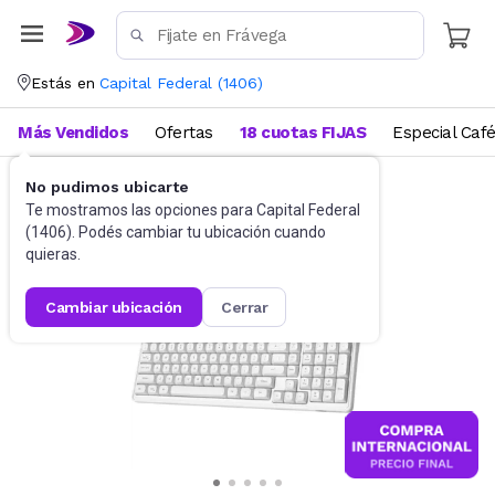
Estás en
Capital Federal
(
1406
)
Más Vendidos
Ofertas
18 cuotas FIJAS
Especial Caf
No pudimos ubicarte
Gaming PC
Teclados
Te mostramos las opciones para
Capital Federal
(
1406
). Podés cambiar tu ubicación cuando
quieras.
cambiar ubicación
cerrar