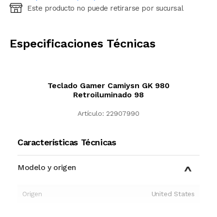
Este producto no puede retirarse por sucursal
Ingresá código postal (sólo números)
CALCULAR
Especificaciones Técnicas
Teclado Gamer Camiysn GK 980
Retroiluminado 98
Artículo:
22907990
Características Técnicas
Modelo y origen
Origen
United States