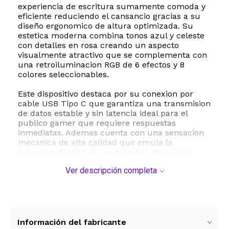
experiencia de escritura sumamente comoda y
eficiente reduciendo el cansancio gracias a su
diseño ergonomico de altura optimizada. Su
estetica moderna combina tonos azul y celeste
con detalles en rosa creando un aspecto
visualmente atractivo que se complementa con
una retroiluminacion RGB de 6 efectos y 8
colores seleccionables.
Este dispositivo destaca por su conexion por
cable USB Tipo C que garantiza una transmision
de datos estable y sin latencia ideal para el
publico gamer que requiere respuestas
inmediatas. Ademas cuenta con una sensacion
mecanica de alta calidad que emula la
respuesta tactica de los teclados mecanicos
tradicionales pero con un funcionamiento mas
Ver descripción completa
silencioso y suave. Su construccion robusta en
plastico y metal incluye resistencia al agua lo
que protege el dispositivo ante salpicaduras
accidentales durante el uso diario.
Con un peso ligero de aproximadamente 400
Información del fabricante