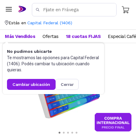
Estás en
Capital Federal
(
1406
)
Más Vendidos
Ofertas
18 cuotas FIJAS
Especial Caf
No pudimos ubicarte
Gaming PC
Teclados
Te mostramos las opciones para
Capital Federal
(
1406
). Podés cambiar tu ubicación cuando
quieras.
cambiar ubicación
cerrar