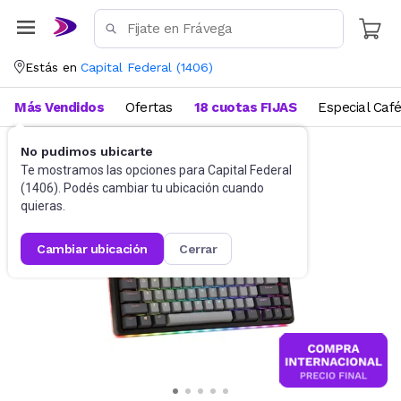
Estás en
Capital Federal
(
1406
)
Más Vendidos
Ofertas
18 cuotas FIJAS
Especial Caf
No pudimos ubicarte
Gaming PC
Teclados
Te mostramos las opciones para
Capital Federal
(
1406
). Podés cambiar tu ubicación cuando
quieras.
cambiar ubicación
cerrar