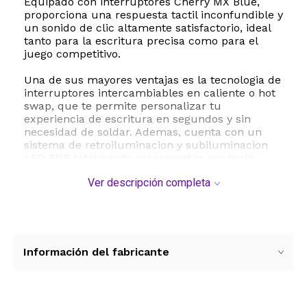
Equipado con interruptores Cherry MX Blue,
proporciona una respuesta tactil inconfundible y
un sonido de clic altamente satisfactorio, ideal
tanto para la escritura precisa como para el
juego competitivo.
Una de sus mayores ventajas es la tecnologia de
interruptores intercambiables en caliente o hot
swap, que te permite personalizar tu
experiencia de escritura en segundos y sin
necesidad de soldar. Ademas, cuenta con un
sistema de retroiluminacion y subiluminacion
LED RGB totalmente programable por tecla,
permitiendo millones de combinaciones de
Ver descripción completa
colores y efectos dinamicos. Su conectividad
mediante cable USB-C garantiza una
transmision de datos veloz y estable, compatible
con sistemas operativos Windows, MacOS y
Linux. Con un peso solido que evita
deslizamientos y un diseño ergonomico de 67
Información del fabricante
teclas, el Drop ALT High Profile optimiza el
espacio de tu escritorio sin sacrificar
funcionalidad.