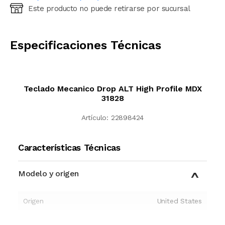
Este producto no puede retirarse por sucursal
Ingresá código postal (sólo números)
CALCULAR
Especificaciones Técnicas
Teclado Mecanico Drop ALT High Profile MDX
31828
Artículo:
22898424
Características Técnicas
Modelo y origen
Origen
United States