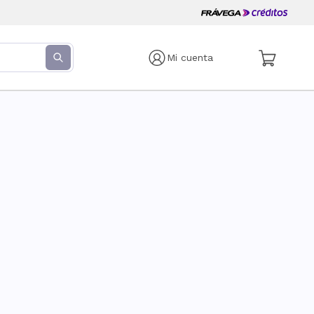
Mi cuenta
s