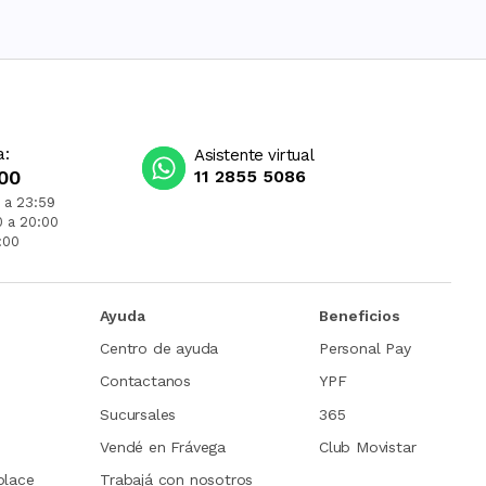
a:
Asistente virtual
00
11 2855 5086
 a 23:59
0 a 20:00
:00
Ayuda
Beneficios
Centro de ayuda
Personal Pay
Contactanos
YPF
Sucursales
365
Vendé en Frávega
Club Movistar
place
Trabajá con nosotros