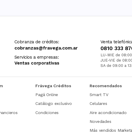
Cobranza de créditos:
Venta telefónic
cobranzas@fravega.com.ar
0810 333 87
LU-MIE de 08:00
Servicios a empresas:
JUE-VIE de 08:0
Ventas corporativas
SA de 09:00 a 13
om
Frávega Créditos
Recomendados
Pagá Online
Smart TV
Catálogo exclusivo
Celulares
nancieros
Condiciones
Aire acondicionado
Novedades
Más vendidos Market