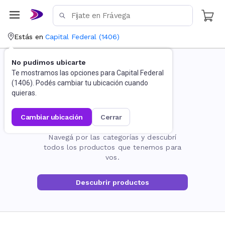
Estás en
Capital Federal
(
1406
)
No pudimos ubicarte
Te mostramos las opciones para
Capital Federal
(
1406
). Podés cambiar tu ubicación cuando
quieras.
cambiar ubicación
cerrar
La página no existe
Navegá por las categorías y descubrí
todos los productos que tenemos para
vos.
Descubrir productos