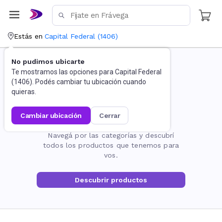
Estás en
Capital Federal
(
1406
)
No pudimos ubicarte
Te mostramos las opciones para
Capital Federal
(
1406
). Podés cambiar tu ubicación cuando
quieras.
cambiar ubicación
cerrar
La página no existe
Navegá por las categorías y descubrí
todos los productos que tenemos para
vos.
Descubrir productos