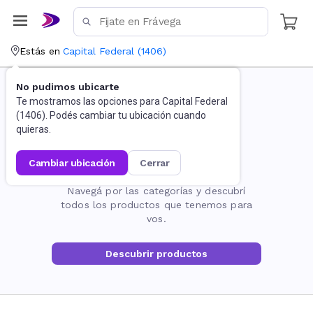
Estás en
Capital Federal
(
1406
)
No pudimos ubicarte
Te mostramos las opciones para
Capital Federal
(
1406
). Podés cambiar tu ubicación cuando
quieras.
cambiar ubicación
cerrar
La página no existe
Navegá por las categorías y descubrí
todos los productos que tenemos para
vos.
Descubrir productos