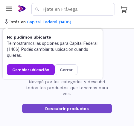
Estás en
Capital Federal
(
1406
)
No pudimos ubicarte
Te mostramos las opciones para
Capital Federal
(
1406
). Podés cambiar tu ubicación cuando
quieras.
cambiar ubicación
cerrar
La página no existe
Navegá por las categorías y descubrí
todos los productos que tenemos para
vos.
Descubrir productos