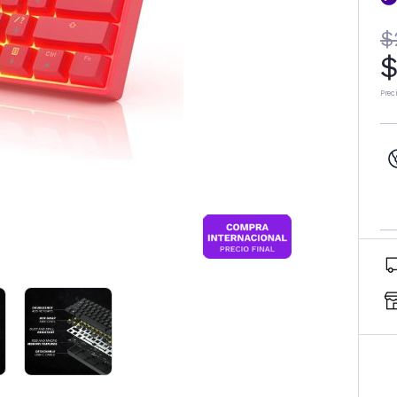
$
$
Prec