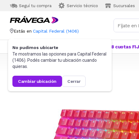
Seguí tu compra
Servicio técnico
Sucursales
Estás en
Capital Federal
(
1406
)
Categorías
Más Vendidos
Ofertas
18 cuotas FI
No pudimos ubicarte
Te mostramos las opciones para
Capital Federal
(
1406
). Podés cambiar tu ubicación cuando
Frávega
Informática
Gaming PC
Teclados
quieras.
cambiar ubicación
cerrar