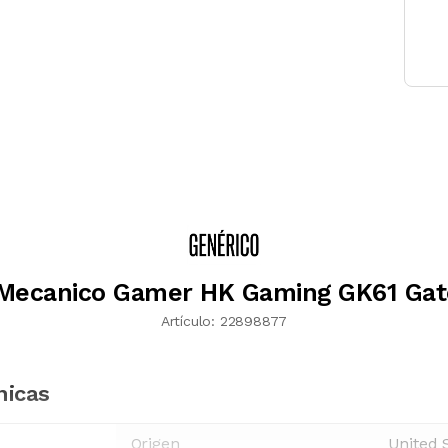
 Mecanico Gamer HK Gaming GK61 Gat
Artículo:
22898877
nicas
Origen
United 