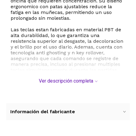
oficina que requieren concentracion. Su diseño
ergonomico con patas ajustables reduce la
fatiga en las muñecas, permitiendo un uso
prolongado sin molestias.
Las teclas estan fabricadas en material PBT de
alta durabilidad, lo que garantiza una
resistencia superior al desgaste, la decoloracion
y el brillo por el uso diario. Ademas, cuenta con
tecnologia anti ghosting y n key rollover,
asegurando que cada comando se registre de
manera precisa, incluso al presionar multiples
teclas simultaneamente durante las partidas
mas intensas. Su sistema de retroiluminacion
Ver descripción completa
dinamica te permite personalizar los efectos de
luz para adaptarlos a tu estilo y mejorar la
visibilidad en entornos oscuros.
La conexion es sumamente sencilla gracias a su
sistema plug and play mediante un cable
Información del fabricante
desmontable USB tipo A a tipo C, lo que facilita
su transporte y evita daños en el conector. Es
totalmente compatible con sistemas operativos
Windows y macOS, asi como con consolas de