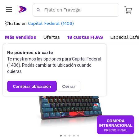
Estás en
Capital Federal
(
1406
)
Más Vendidos
Ofertas
18 cuotas FIJAS
Especial Caf
No pudimos ubicarte
Gaming PC
Teclados
Te mostramos las opciones para
Capital Federal
(
1406
). Podés cambiar tu ubicación cuando
quieras.
cambiar ubicación
cerrar