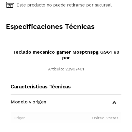
Este producto no puede retirarse por sucursal
Ingresá código postal (sólo números)
CALCULAR
Especificaciones Técnicas
Teclado mecanico gamer Mosptnspg GS61 60
por
Artículo:
22907401
Características Técnicas
Modelo y origen
Origen
United States