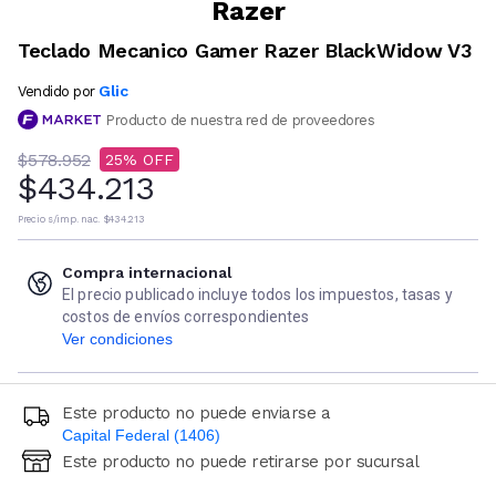
Razer
Teclado Mecanico Gamer Razer BlackWidow V3
Glic
Vendido por
Producto de nuestra red de proveedores
$578.952
25
$434.213
Precio s/imp. nac.
$434.213
Compra internacional
El precio publicado incluye todos los impuestos, tasas y
costos de envíos correspondientes
Ver condiciones
Este producto no puede enviarse a
Capital Federal (1406)
Este producto no puede retirarse por sucursal
Ingresá código postal (sólo números)