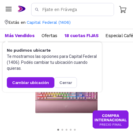
Estás en
Capital Federal
(
1406
)
Más Vendidos
Ofertas
18 cuotas FIJAS
Especial Caf
No pudimos ubicarte
Gaming PC
Teclados
Te mostramos las opciones para
Capital Federal
(
1406
). Podés cambiar tu ubicación cuando
quieras.
cambiar ubicación
cerrar