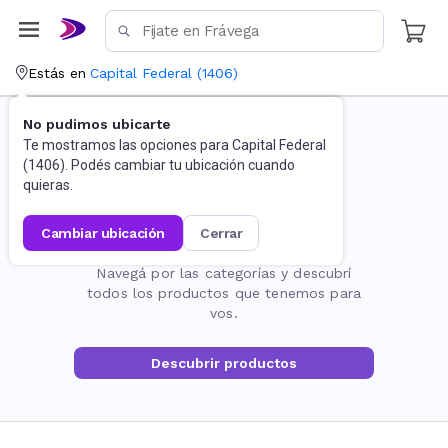
Estás en
Capital Federal
(
1406
)
No pudimos ubicarte
Te mostramos las opciones para
Capital Federal
(
1406
). Podés cambiar tu ubicación cuando
quieras.
cambiar ubicación
cerrar
La página no existe
Navegá por las categorías y descubrí
todos los productos que tenemos para
vos.
Descubrir productos