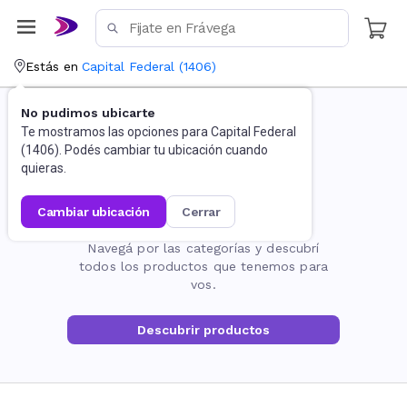
Estás en
Capital Federal
(
1406
)
No pudimos ubicarte
Te mostramos las opciones para
Capital Federal
(
1406
). Podés cambiar tu ubicación cuando
quieras.
cambiar ubicación
cerrar
La página no existe
Navegá por las categorías y descubrí
todos los productos que tenemos para
vos.
Descubrir productos