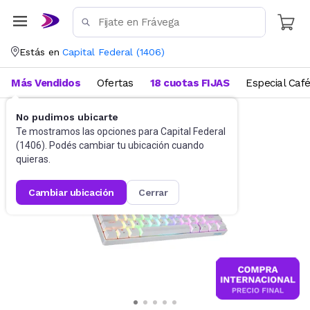
Estás en
Capital Federal
(
1406
)
Más Vendidos
Ofertas
18 cuotas FIJAS
Especial Caf
No pudimos ubicarte
Gaming PC
Teclados
Te mostramos las opciones para
Capital Federal
(
1406
). Podés cambiar tu ubicación cuando
quieras.
cambiar ubicación
cerrar