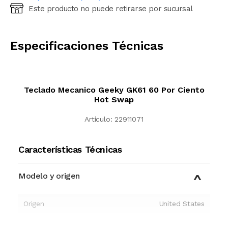
Este producto no puede retirarse por sucursal
Ingresá código postal (sólo números)
CALCULAR
Especificaciones Técnicas
Teclado Mecanico Geeky GK61 60 Por Ciento
Hot Swap
Artículo:
22911071
Características Técnicas
Modelo y origen
Origen
United States