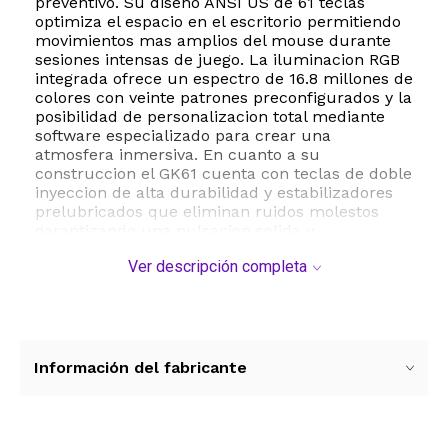
preventivo. Su diseño ANSI US de 61 teclas
optimiza el espacio en el escritorio permitiendo
movimientos mas amplios del mouse durante
sesiones intensas de juego. La iluminacion RGB
integrada ofrece un espectro de 16.8 millones de
colores con veinte patrones preconfigurados y la
posibilidad de personalizacion total mediante
software especializado para crear una
atmosfera inmersiva. En cuanto a su
construccion el GK61 cuenta con teclas de doble
inyeccion de alta durabilidad y estabilizadores
prelubricados que eliminan ruidos molestos
garantizando una pulsacion solida y
satisfactoria. La conectividad esta asegurada
Ver descripción completa
mediante un cable USB tipo C desmontable de
1.5 metros que facilita su transporte y evita
daños en el puerto. Con una tasa de sondeo de 1
kHz y un tiempo de respuesta de 1 ms este
teclado es compatible con PC Windows Mac PS5
y Xbox lo que lo convierte en una opcion versatil
Información del fabricante
tanto para el entorno competitivo como para el
uso diario en oficina. Sus dimensiones de 29 x
10 x 4 centimetros y su peso de 580 gramos lo
hacen robusto pero portatil.