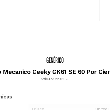
o Mecanico Geeky GK61 SE 60 Por Cie
Artículo:
22911073
nicas
Origen
United 