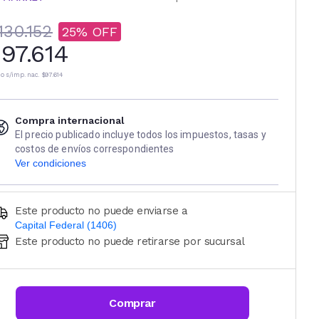
130.152
25
97.614
io s/imp. nac.
$97.614
Compra internacional
El precio publicado incluye todos los impuestos, tasas y
costos de envíos correspondientes
Ver condiciones
Este producto no puede enviarse a
Capital Federal (1406)
Este producto no puede retirarse por sucursal
Ingresá código postal (sólo números)
CALCULAR
Comprar