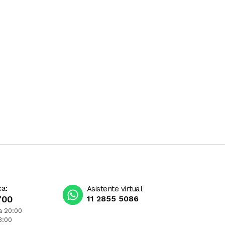
ca:
Asistente virtual
700
11 2855 5086
a 20:00
3:00