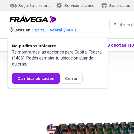
Seguí tu compra
Servicio técnico
Sucursales
Estás en
Capital Federal
(
1406
)
Categorías
Más Vendidos
Ofertas
18 cuotas FI
No pudimos ubicarte
Te mostramos las opciones para
Capital Federal
(
1406
). Podés cambiar tu ubicación cuando
Frávega
Informática
Gaming PC
Teclados
quieras.
cambiar ubicación
cerrar