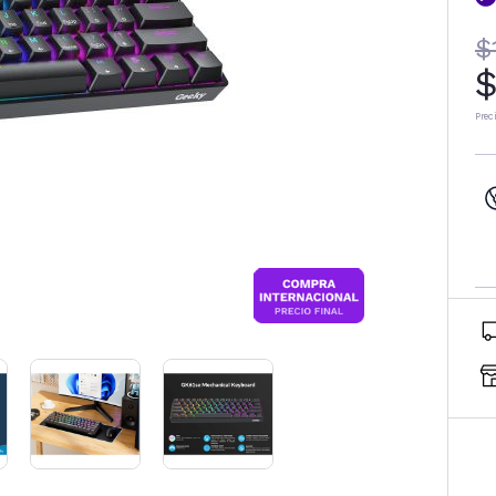
$
$
Prec