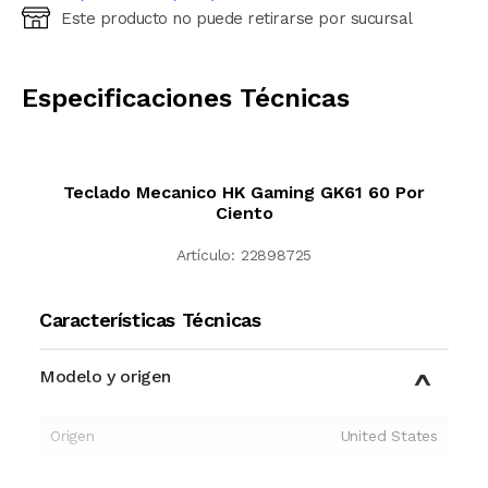
Este producto no puede retirarse por sucursal
Ingresá código postal (sólo números)
CALCULAR
Especificaciones Técnicas
Teclado Mecanico HK Gaming GK61 60 Por
Ciento
Artículo:
22898725
Características Técnicas
Modelo y origen
Origen
United States