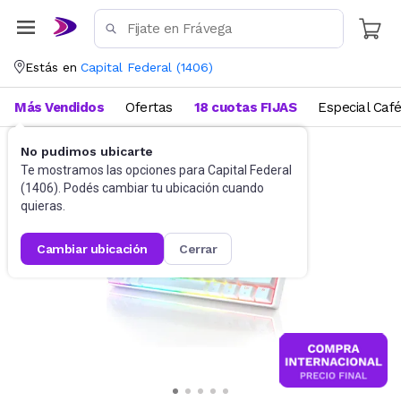
Estás en
Capital Federal
(
1406
)
Más Vendidos
Ofertas
18 cuotas FIJAS
Especial Caf
No pudimos ubicarte
Gaming PC
Teclados
Te mostramos las opciones para
Capital Federal
(
1406
). Podés cambiar tu ubicación cuando
quieras.
cambiar ubicación
cerrar