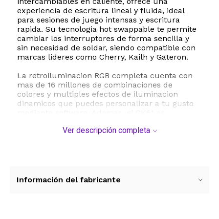
intercambiables en caliente, ofrece una
experiencia de escritura lineal y fluida, ideal
para sesiones de juego intensas y escritura
rapida. Su tecnologia hot swappable te permite
cambiar los interruptores de forma sencilla y
sin necesidad de soldar, siendo compatible con
marcas lideres como Cherry, Kailh y Gateron.
La retroiluminacion RGB completa cuenta con
mas de 16 millones de combinaciones de
colores y multiples efectos de iluminacion
dinamicos que puedes personalizar a tu gusto
mediante software. Ademas, el GK61 es
completamente programable, permitiendo la
Ver descripción completa
grabacion de macros avanzadas y la
configuracion de teclas multimedia en
multiples capas. Su funcion anti ghosting con n
key rollover garantiza que cada pulsacion se
registre con total precision, algo fundamental
para juegos de ritmo rapido como FPS, MOBA y
Información del fabricante
MMO.
Construido con materiales de alta resistencia,
este teclado cuenta con teclas de plastico ABS