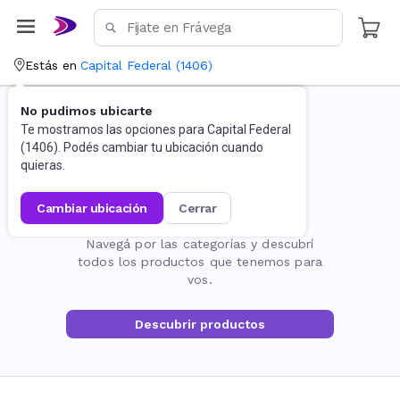
Estás en
Capital Federal
(
1406
)
No pudimos ubicarte
Te mostramos las opciones para
Capital Federal
(
1406
). Podés cambiar tu ubicación cuando
quieras.
cambiar ubicación
cerrar
La página no existe
Navegá por las categorías y descubrí
todos los productos que tenemos para
vos.
Descubrir productos