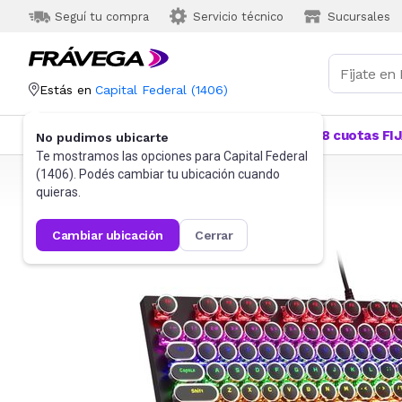
Seguí tu compra
Servicio técnico
Sucursales
Estás en
Capital Federal
(
1406
)
Categorías
Más Vendidos
Ofertas
18 cuotas FI
No pudimos ubicarte
Te mostramos las opciones para
Capital Federal
(
1406
). Podés cambiar tu ubicación cuando
Frávega
Informática
Gaming PC
Teclados
quieras.
cambiar ubicación
cerrar