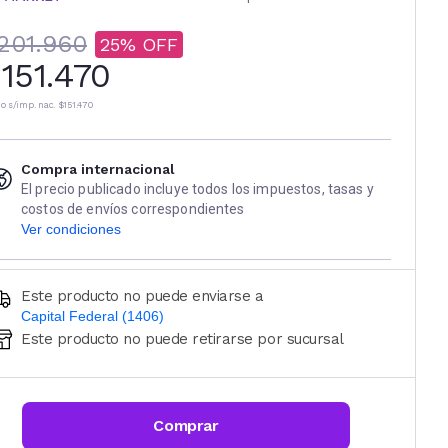
201.960
25
151.470
io s/imp. nac.
$151.470
Compra internacional
El precio publicado incluye todos los impuestos, tasas y
costos de envíos correspondientes
Ver condiciones
Este producto no puede enviarse a
Capital Federal (1406)
Este producto no puede retirarse por sucursal
Ingresá código postal (sólo números)
CALCULAR
Comprar