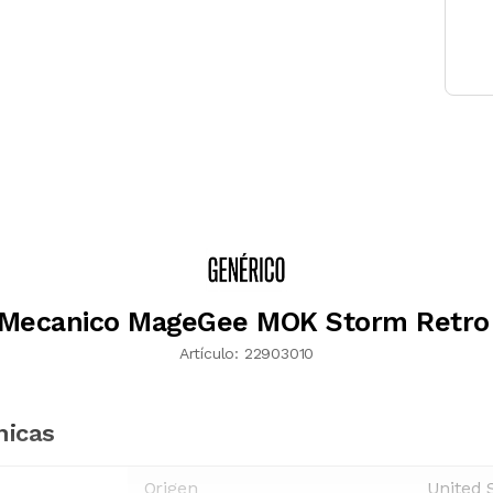
 Mecanico MageGee MOK Storm Retro
Artículo:
22903010
nicas
Origen
United 