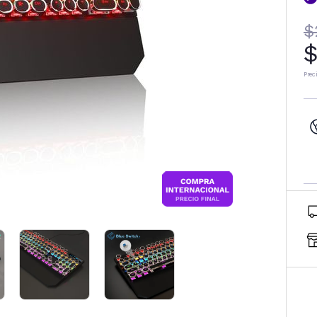
$
$
Prec