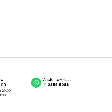
ca:
Asistente virtual
700
11 2855 5086
a 20:00
3:00