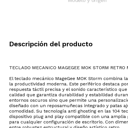
Modelo y origen
Descripción del producto
TECLADO MECANICO MAGEGEE MOK STORM RETRO 
El teclado mecánico MageGee MOK Storm combina la es
la productividad moderna. Este periférico destaca po
respuesta táctil precisa y el sonido característico qu
calidad que garantiza durabilidad y estabilidad durant
entornos oscuros sino que permite una personalizac
diseñado con un reposamuñecas integrado y patas ajus
comodidad. Su tecnología anti ghosting en las 104 te
dispositivo plug and play compatible con una amplia
para cualquier configuración de escritorio. Con dime
entre robustez estructural y diseño artístico retro.