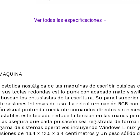
Ver todas las especificaciones
MAQUINA
tética nostálgica de las máquinas de escribir clásicas c
r sus teclas redondas estilo punk con acabado mate y swi
e buscan los entusiastas de la escritura. Su panel superio
e sesiones intensas de uso. La retroiluminación RGB con ef
ión visual profunda mediante comandos directos sin nece
tables este teclado reduce la tensión en las manos permi
clas asegura que cada pulsación sea registrada de forma 
 gama de sistemas operativos incluyendo Windows Linux y 
nsiones de 43.4 x 12.5 x 3.4 centímetros y un peso sólido 