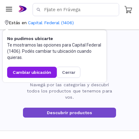
Estás en
Capital Federal
(
1406
)
No pudimos ubicarte
Te mostramos las opciones para
Capital Federal
(
1406
). Podés cambiar tu ubicación cuando
quieras.
cambiar ubicación
cerrar
La página no existe
Navegá por las categorías y descubrí
todos los productos que tenemos para
vos.
Descubrir productos