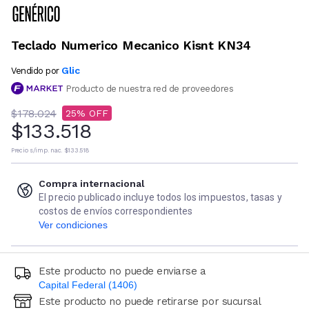
Teclado Numerico Mecanico Kisnt KN34
Glic
Vendido por
Producto de nuestra red de proveedores
$178.024
25
$133.518
Precio s/imp. nac.
$133.518
Compra internacional
El precio publicado incluye todos los impuestos, tasas y
costos de envíos correspondientes
Ver condiciones
Este producto no puede enviarse a
Capital Federal (1406)
Este producto no puede retirarse por sucursal
Ingresá código postal (sólo números)