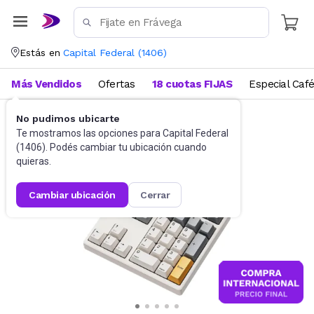
Estás en
Capital Federal
(
1406
)
Más Vendidos
Ofertas
18 cuotas FIJAS
Especial Caf
No pudimos ubicarte
Accesorios de Informática
Teclados
Te mostramos las opciones para
Capital Federal
(
1406
). Podés cambiar tu ubicación cuando
quieras.
cambiar ubicación
cerrar