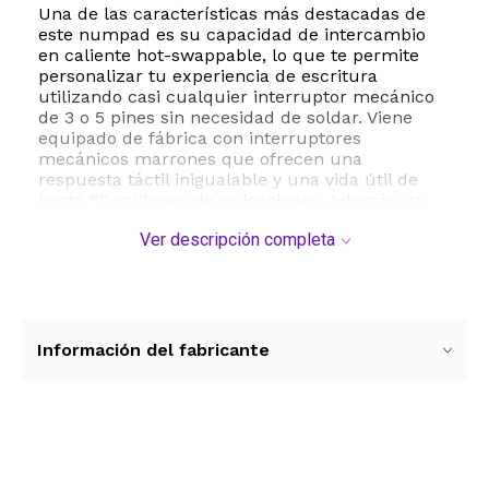
Una de las características más destacadas de
este numpad es su capacidad de intercambio
en caliente hot-swappable, lo que te permite
personalizar tu experiencia de escritura
utilizando casi cualquier interruptor mecánico
de 3 o 5 pines sin necesidad de soldar. Viene
equipado de fábrica con interruptores
mecánicos marrones que ofrecen una
respuesta táctil inigualable y una vida útil de
hasta 50 millones de pulsaciones. Además, su
estructura interna cuenta con un sistema de
Ver descripción completa
silenciador multicapa que incluye espumas de
porón y almohadillas de silicona para absorber
el sonido, eliminando el molesto ruido hueco y
ofreciendo un sonido de escritura sólido y
agradable.
Información del fabricante
Construido con teclas de PBT de alta calidad
mediante sublimación térmica, este teclado
garantiza una gran durabilidad y resistencia al
desgaste, evitando que los caracteres se borren
con el tiempo. Su diseño retro se complementa
Ver más contenido
con una elegante retroiluminación blanca que