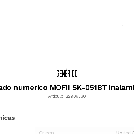
ado numerico MOFII SK-051BT inalam
Artículo:
22906530
nicas
Origen
United 