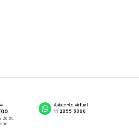
ca:
Asistente virtual
700
11 2855 5086
a 20:00
3:00