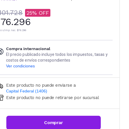
101.728
25
76.296
io s/imp. nac.
$76.296
Compra internacional
El precio publicado incluye todos los impuestos, tasas y
costos de envíos correspondientes
Ver condiciones
Este producto no puede enviarse a
Capital Federal (1406)
Este producto no puede retirarse por sucursal
Ingresá código postal (sólo números)
CALCULAR
Comprar