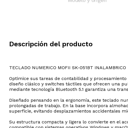
Modelo y origen
Descripción del producto
TECLADO NUMERICO MOFII SK-051BT INALAMBRICO
Optimice sus tareas de contabilidad y procesamiento 
diseño clásico y switches táctiles que ofrecen una pul
mediante tecnología Bluetooth 5.1 garantiza una trans
Diseñado pensando en la ergonomía, este teclado num
prolongadas de trabajo. En la base incorpora almohadi
superficie, evitando desplazamientos accidentales mie
Su estructura compacta y ligera lo convierte en el ac
compatible con sistemas operativos Windows y macOS,