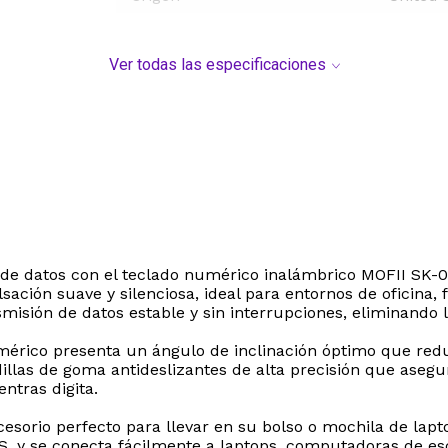
Ver todas las especificaciones
de datos con el teclado numérico inalámbrico MOFII SK-051
sación suave y silenciosa, ideal para entornos de oficina,
misión de datos estable y sin interrupciones, eliminando 
érico presenta un ángulo de inclinación óptimo que redu
llas de goma antideslizantes de alta precisión que asegura
ntras digita.
cesorio perfecto para llevar en su bolso o mochila de lap
 y se conecta fácilmente a laptops, computadoras de esc