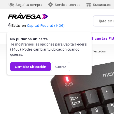
Seguí tu compra
Servicio técnico
Sucursales
Estás en
Capital Federal
(
1406
)
Categorías
Más Vendidos
Ofertas
18 cuotas FI
No pudimos ubicarte
Te mostramos las opciones para
Capital Federal
(
1406
). Podés cambiar tu ubicación cuando
Frávega
Informática
Accesorios de Informática
Teclados
quieras.
cambiar ubicación
cerrar