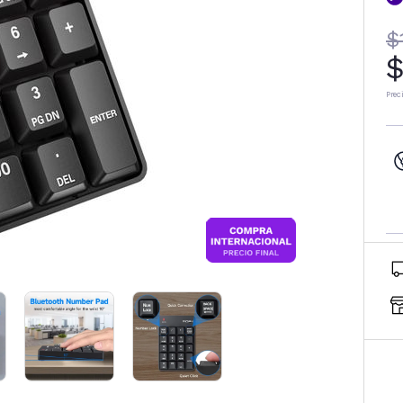
$
$
Prec