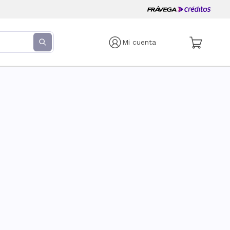
Mi cuenta
s