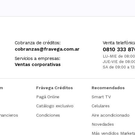
Cobranza de créditos:
Venta telefónic
cobranzas@fravega.com.ar
0810 333 87
LU-MIE de 08:00
Servicios a empresas:
JUE-VIE de 08:0
Ventas corporativas
SA de 09:00 a 13
om
Frávega Créditos
Recomendados
Pagá Online
Smart TV
Catálogo exclusivo
Celulares
nancieros
Condiciones
Aire acondicionado
Novedades
Más vendidos Market