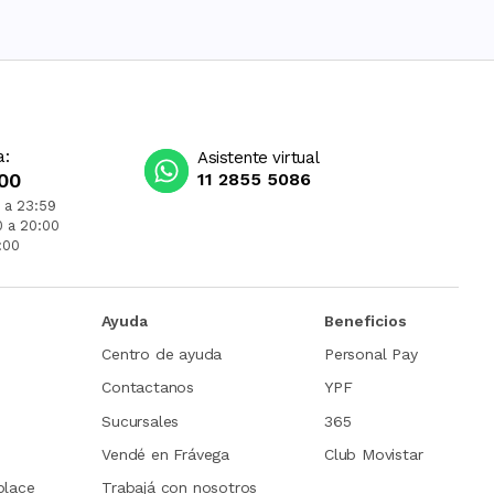
a:
Asistente virtual
00
11 2855 5086
 a 23:59
0 a 20:00
:00
Ayuda
Beneficios
Centro de ayuda
Personal Pay
Contactanos
YPF
Sucursales
365
Vendé en Frávega
Club Movistar
place
Trabajá con nosotros