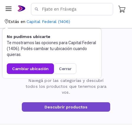
Estás en
Capital Federal
(
1406
)
No pudimos ubicarte
Te mostramos las opciones para
Capital Federal
(
1406
). Podés cambiar tu ubicación cuando
quieras.
cambiar ubicación
cerrar
La página no existe
Navegá por las categorías y descubrí
todos los productos que tenemos para
vos.
Descubrir productos