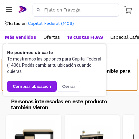
Estás en
Capital Federal
(
1406
)
Más Vendidos
Ofertas
18 cuotas FIJAS
Especial Caf
No pudimos ubicarte
Muebles
Organizadores
Te mostramos las opciones para
Capital Federal
(
1406
). Podés cambiar tu ubicación cuando
Este producto no se encuentra disponible para
quieras.
tu ubicación
cambiar ubicación
cerrar
Personas interesadas en este producto
también vieron