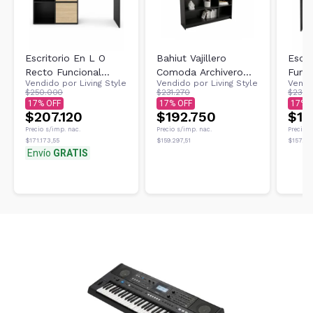
Escritorio En L O
Bahiut Vajillero
Escri
Recto Funcional
Comoda Archivero
Funci
Vendido por
Living Style
Vendido por
Living Style
Vendi
Oficina Hogar C/cajon
Oficina Moderno
Hoga
$250.000
$231.270
$230.
3048 Olmo Negro
Color Negro Olmo
Olmo
17
17
17
$207.120
$192.750
$19
Precio s/imp. nac.
Precio s/imp. nac.
Precio s
$171.173,55
$159.297,51
$157.198
Envío
GRATIS