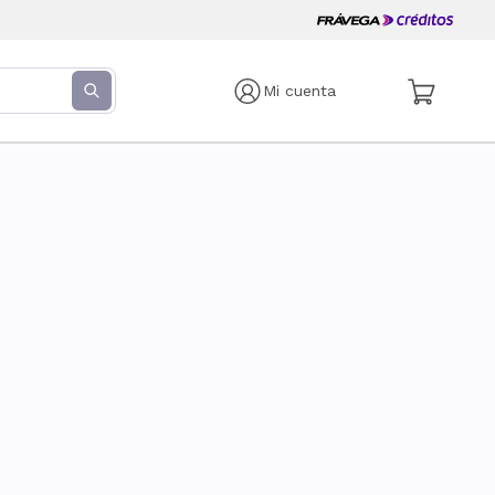
Mi cuenta
s