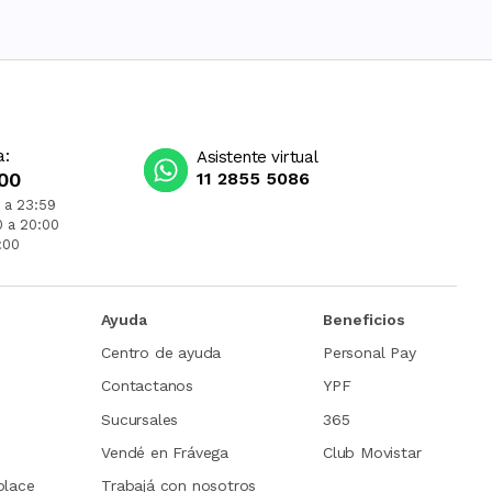
a:
Asistente virtual
00
11 2855 5086
 a 23:59
0 a 20:00
:00
Ayuda
Beneficios
Centro de ayuda
Personal Pay
Contactanos
YPF
Sucursales
365
Vendé en Frávega
Club Movistar
place
Trabajá con nosotros