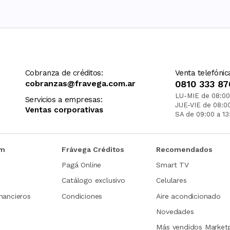
Cobranza de créditos:
Venta telefónic
cobranzas@fravega.com.ar
0810 333 87
LU-MIE de 08:00
Servicios a empresas:
JUE-VIE de 08:0
Ventas corporativas
SA de 09:00 a 13
om
Frávega Créditos
Recomendados
Pagá Online
Smart TV
Catálogo exclusivo
Celulares
nancieros
Condiciones
Aire acondicionado
Novedades
Más vendidos Market