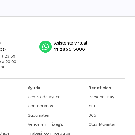
a:
Asistente virtual
00
11 2855 5086
 a 23:59
0 a 20:00
:00
Ayuda
Beneficios
Centro de ayuda
Personal Pay
Contactanos
YPF
Sucursales
365
Vendé en Frávega
Club Movistar
place
Trabajá con nosotros