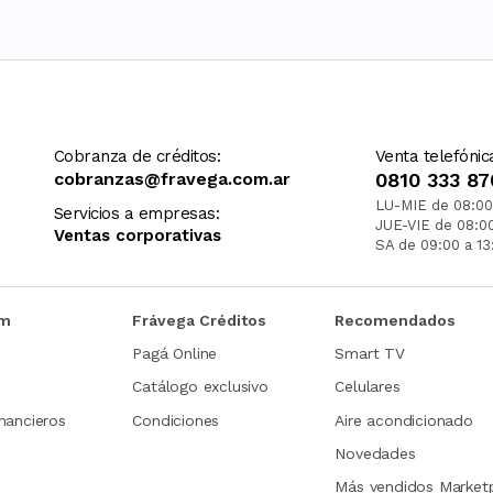
Cobranza de créditos:
Venta telefónic
cobranzas@fravega.com.ar
0810 333 87
LU-MIE de 08:00
Servicios a empresas:
JUE-VIE de 08:0
Ventas corporativas
SA de 09:00 a 13
om
Frávega Créditos
Recomendados
Pagá Online
Smart TV
Catálogo exclusivo
Celulares
nancieros
Condiciones
Aire acondicionado
Novedades
Más vendidos Market