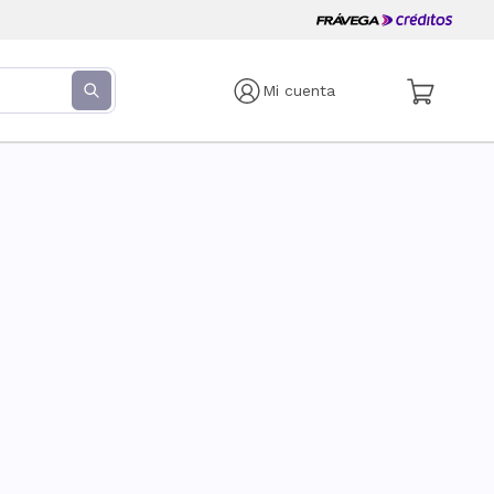
Mi cuenta
s