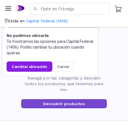
Estás en
Capital Federal
(
1406
)
No pudimos ubicarte
Te mostramos las opciones para
Capital Federal
(
1406
). Podés cambiar tu ubicación cuando
quieras.
cambiar ubicación
cerrar
La página no existe
Navegá por las categorías y descubrí
todos los productos que tenemos para
vos.
Descubrir productos