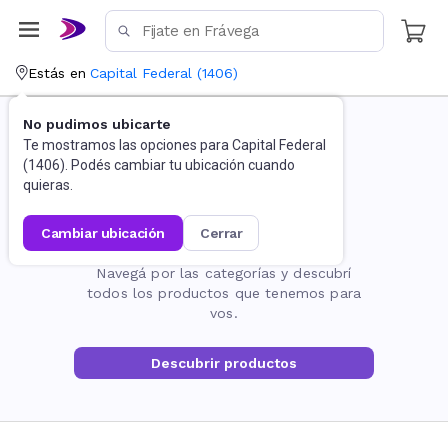
Estás en
Capital Federal
(
1406
)
No pudimos ubicarte
Te mostramos las opciones para
Capital Federal
(
1406
). Podés cambiar tu ubicación cuando
quieras.
cambiar ubicación
cerrar
La página no existe
Navegá por las categorías y descubrí
todos los productos que tenemos para
vos.
Descubrir productos