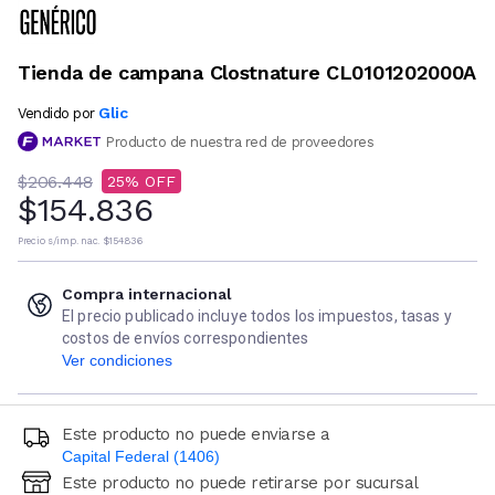
Tienda de campana Clostnature CL0101202000A
Glic
Vendido por
Producto de nuestra red de proveedores
$206.448
25
$154.836
Precio s/imp. nac.
$154.836
Compra internacional
El precio publicado incluye todos los impuestos, tasas y
costos de envíos correspondientes
Ver condiciones
Este producto no puede enviarse a
Capital Federal (1406)
Este producto no puede retirarse por sucursal
Ingresá código postal (sólo números)