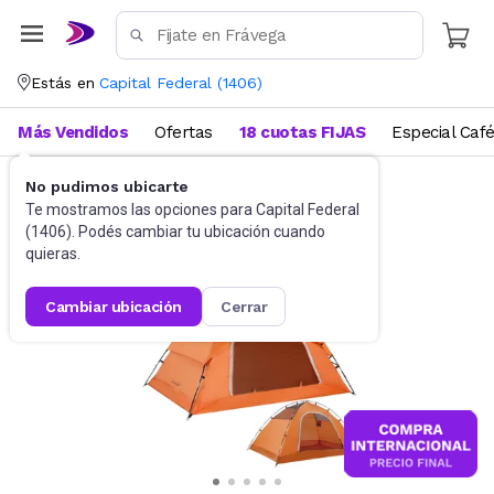
Estás en
Capital Federal
(
1406
)
Más Vendidos
Ofertas
18 cuotas FIJAS
Especial Caf
No pudimos ubicarte
Camping y Aire Libre
Carpas
Te mostramos las opciones para
Capital Federal
(
1406
). Podés cambiar tu ubicación cuando
quieras.
cambiar ubicación
cerrar