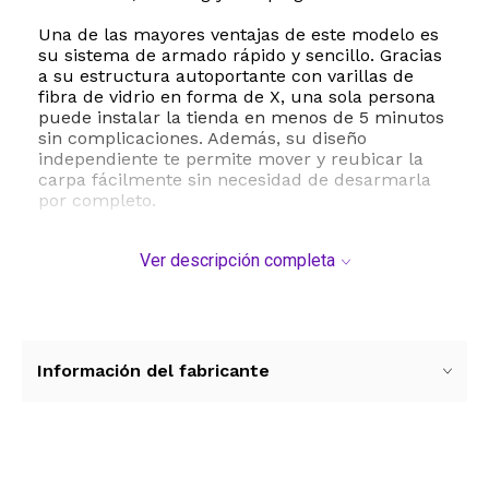
Una de las mayores ventajas de este modelo es
su sistema de armado rápido y sencillo. Gracias
a su estructura autoportante con varillas de
fibra de vidrio en forma de X, una sola persona
puede instalar la tienda en menos de 5 minutos
sin complicaciones. Además, su diseño
independiente te permite mover y reubicar la
carpa fácilmente sin necesidad de desarmarla
por completo.
La resistencia a la intemperie está garantizada
Ver descripción completa
con su tejido de poliéster de alta calidad y un
revestimiento impermeable de PU de 2000 mm.
Las costuras selladas de fábrica y el cubre
techo de doble capa aseguran que te
mantengas completamente seco y protegido del
viento o la lluvia durante las tres estaciones del
Información del fabricante
año. Para los días más cálidos, la tienda cuenta
con una excelente ventilación gracias a su
puerta de doble capa con malla mosquitera y
un techo de red que evita la condensación
interna, permitiéndote además disfrutar de una
Ver más contenido