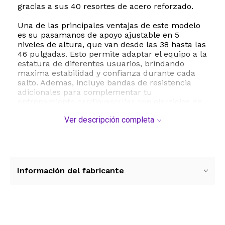
gracias a sus 40 resortes de acero reforzado.
Una de las principales ventajas de este modelo
es su pasamanos de apoyo ajustable en 5
niveles de altura, que van desde las 38 hasta las
46 pulgadas. Esto permite adaptar el equipo a la
estatura de diferentes usuarios, brindando
maxima estabilidad y confianza durante cada
salto. Ademas, incluye bandas de resistencia
adicionales para complementar tu
entrenamiento cardiovascular con ejercicios de
fuerza para el tren superior.
Ver descripción completa
El diseño inteligente del trampolin RAVS prioriza
la tranquilidad de tu hogar. Cuenta con un
sistema de conexion silencioso mediante anillos
triangulares cerrados y patas con tapas de
goma antideslizantes que reducen
Información del fabricante
significativamente el ruido y evitan
desplazamientos molestos en el suelo. Al ser
plegable, es sumamente facil de almacenar y
transportar, permitiendote ejercitarte en
interiores o llevarlo al jardin para disfrutar al
Ver más contenido