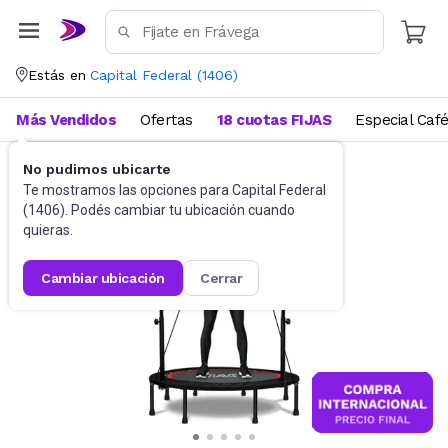
Estás en
Capital Federal
(
1406
)
Más Vendidos
Ofertas
18 cuotas FIJAS
Especial Caf
No pudimos ubicarte
Fitness
Mini trampolín
Te mostramos las opciones para
Capital Federal
(
1406
). Podés cambiar tu ubicación cuando
quieras.
cambiar ubicación
cerrar