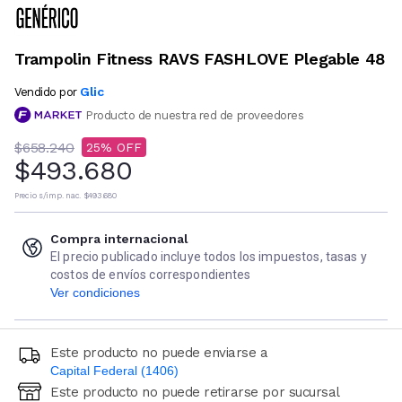
Trampolin Fitness RAVS FASHLOVE Plegable 48
Glic
Vendido por
Producto de nuestra red de proveedores
$658.240
25
$493.680
Precio s/imp. nac.
$493.680
Compra internacional
El precio publicado incluye todos los impuestos, tasas y
costos de envíos correspondientes
Ver condiciones
Este producto no puede enviarse a
Capital Federal (1406)
Este producto no puede retirarse por sucursal
Ingresá código postal (sólo números)