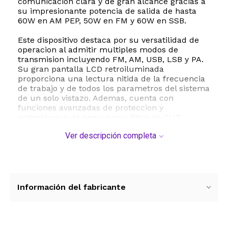
comunicacion clara y de gran alcance gracias a
su impresionante potencia de salida de hasta
60W en AM PEP, 50W en FM y 60W en SSB.
Este dispositivo destaca por su versatilidad de
operacion al admitir multiples modos de
transmision incluyendo FM, AM, USB, LSB y PA.
Su gran pantalla LCD retroiluminada
proporciona una lectura nitida de la frecuencia
de trabajo y de todos los parametros del sistema
de un solo vistazo. Ademas, cuenta con
funciones avanzadas de proteccion y
optimizacion de senal como filtro HI-CUT,
supresor de ruidos NBANL, doble escucha DW,
Ver descripción completa
temporizador de transmision TOT y proteccion
contra alta relacion de onda estacionaria SWR,
lo que asegura la durabilidad del equipo ante
cualquier eventualidad en la ruta.
La flexibilidad es otra de sus grandes ventajas,
Información del fabricante
ya que permite una configuracion personalizada
mediante un menu intuitivo o a traves de
software programable para PC. Su diseno
robusto y compacto con dimensiones de 7.8 x