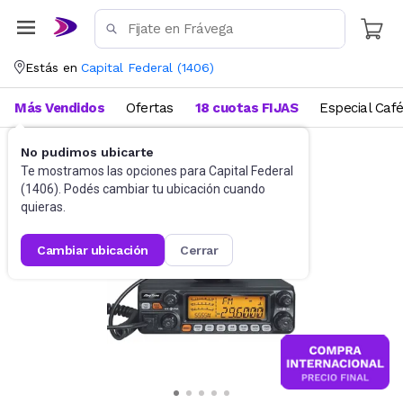
Estás en
Capital Federal
(
1406
)
Más Vendidos
Ofertas
18 cuotas FIJAS
Especial Caf
No pudimos ubicarte
Radios y audio portátil
Handies
Te mostramos las opciones para
Capital Federal
(
1406
). Podés cambiar tu ubicación cuando
quieras.
cambiar ubicación
cerrar