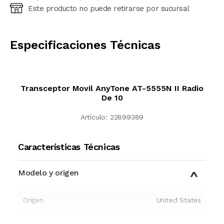
Este producto no puede retirarse por sucursal
Ingresá código postal (sólo números)
CALCULAR
Especificaciones Técnicas
Transceptor Movil AnyTone AT-5555N II Radio
De 10
Artículo:
22899389
Características Técnicas
Modelo y origen
Origen
United States