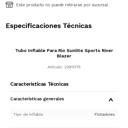
Este producto no puede retirarse por sucursal
Ingresá código postal (sólo números)
CALCULAR
Especificaciones Técnicas
Tubo Inflable Para Rio Sunlite Sports River
Blazer
Artículo:
22911375
Características Técnicas
Características generales
Tipo de inflable
Flotadores