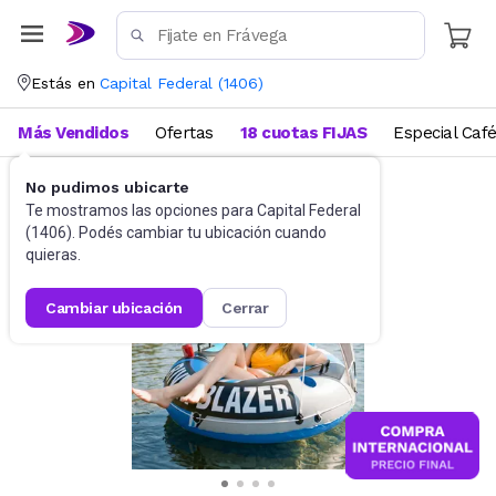
Estás en
Capital Federal
(
1406
)
Más Vendidos
Ofertas
18 cuotas FIJAS
Especial Caf
No pudimos ubicarte
Piletas y piscinas
Inflables
Te mostramos las opciones para
Capital Federal
(
1406
). Podés cambiar tu ubicación cuando
quieras.
cambiar ubicación
cerrar