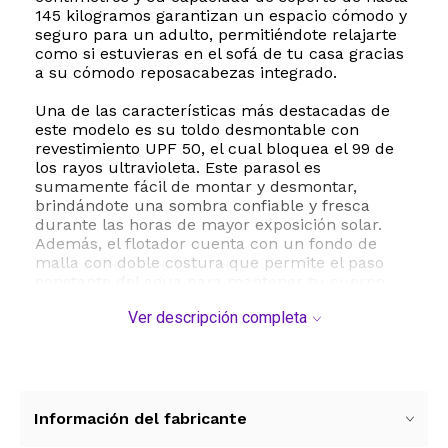
145 kilogramos garantizan un espacio cómodo y
seguro para un adulto, permitiéndote relajarte
como si estuvieras en el sofá de tu casa gracias
a su cómodo reposacabezas integrado.
Una de las características más destacadas de
este modelo es su toldo desmontable con
revestimiento UPF 50, el cual bloquea el 99 de
los rayos ultravioleta. Este parasol es
sumamente fácil de montar y desmontar,
brindándote una sombra confiable y fresca
durante las horas de mayor exposición solar.
Además, el flotador cuenta con un fondo de
malla con doble costura que permite el paso
constante del agua para mantener tu cuerpo
fresco mientras flotas bajo el sol.
Ver descripción completa
La durabilidad está garantizada gracias a su
construcción en PVC de alta resistencia y grosor
mejorado, un material libre de BPA y ftalatos
que ofrece una excelente protección contra
pinchazos y desgaste. Para tu comodidad y
Información del fabricante
seguridad, incorpora dos asas de agarre