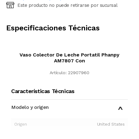
Este producto no puede retirarse por sucursal
Ingresá código postal (sólo números)
CALCULAR
Especificaciones Técnicas
Vaso Colector De Leche Portatil Phanpy
AM7807 Con
Artículo:
22907960
Características Técnicas
Modelo y origen
Origen
United States