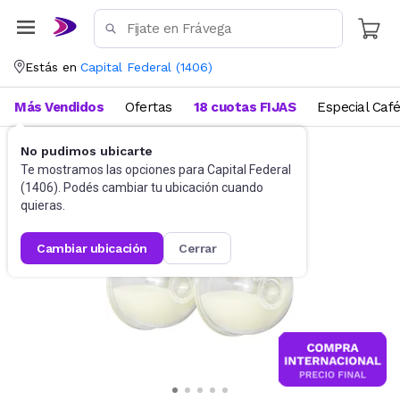
Estás en
Capital Federal
(
1406
)
Más Vendidos
Ofertas
18 cuotas FIJAS
Especial Caf
No pudimos ubicarte
Alimentación y lactancia
Sacaleches
Te mostramos las opciones para
Capital Federal
(
1406
). Podés cambiar tu ubicación cuando
quieras.
cambiar ubicación
cerrar