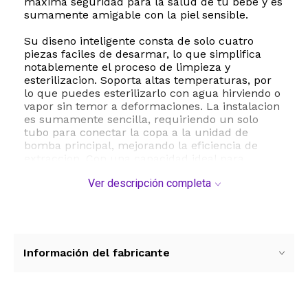
maxima seguridad para la salud de tu bebe y es
sumamente amigable con la piel sensible.
Su diseno inteligente consta de solo cuatro
piezas faciles de desarmar, lo que simplifica
notablemente el proceso de limpieza y
esterilizacion. Soporta altas temperaturas, por
lo que puedes esterilizarlo con agua hirviendo o
vapor sin temor a deformaciones. La instalacion
es sumamente sencilla, requiriendo un solo
tubo para conectar la copa a la unidad de
bomba principal, mejorando la eficiencia de
extraccion. Con una capacidad ideal para
madres con produccion abundante, este vaso
Ver descripción completa
colector es el aliado perfecto para mantener tu
ritmo diario sin interrupciones.
ESTE PRODUCTO VIENE DE USA DENTRO DEL
MARCO DEL SERVICIO "PUERTA A PUERTA" QUE
RIGE PARA LOS ENVíOS POSTALES
Información del fabricante
INTERNACIONALES.
RECIBIRA EL PRODUCTO ENTRE 10 Y 12 DIAS
DESPUES DE SU COMPRA.