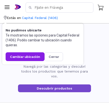
Estás en
Capital Federal
(
1406
)
No pudimos ubicarte
Te mostramos las opciones para
Capital Federal
(
1406
). Podés cambiar tu ubicación cuando
quieras.
cambiar ubicación
cerrar
La página no existe
Navegá por las categorías y descubrí
todos los productos que tenemos para
vos.
Descubrir productos