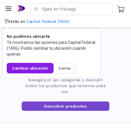
Estás en
Capital Federal
(
1406
)
No pudimos ubicarte
Te mostramos las opciones para
Capital Federal
(
1406
). Podés cambiar tu ubicación cuando
quieras.
cambiar ubicación
cerrar
La página no existe
Navegá por las categorías y descubrí
todos los productos que tenemos para
vos.
Descubrir productos