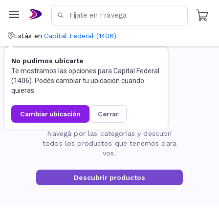
Estás en
Capital Federal
(
1406
)
No pudimos ubicarte
Te mostramos las opciones para
Capital Federal
(
1406
). Podés cambiar tu ubicación cuando
quieras.
cambiar ubicación
cerrar
La página no existe
Navegá por las categorías y descubrí
todos los productos que tenemos para
vos.
Descubrir productos