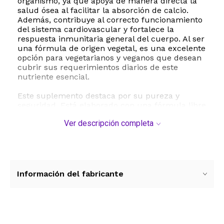
organismo, ya que apoya de manera directa la
salud ósea al facilitar la absorción de calcio.
Además, contribuye al correcto funcionamiento
del sistema cardiovascular y fortalece la
respuesta inmunitaria general del cuerpo. Al ser
una fórmula de origen vegetal, es una excelente
opción para vegetarianos y veganos que desean
cubrir sus requerimientos diarios de este
nutriente esencial.
Este suplemento destaca por su pureza y
seguridad. Está elaborado con una fórmula libre
de organismos genéticamente modificados Sin
Ver descripción completa
OMG y es completamente libre de gluten.
Pensando en las necesidades de personas con
sensibilidades alimentarias, no contiene azúcar,
almidón, sodio, soja, levadura, maíz, trigo,
huevo, ni colorantes, sabores o conservantes
artificiales. Cada lote es fabricado en
Información del fabricante
instalaciones registradas que cumplen
estrictamente con las normas de Buenas
Prácticas de Manufactura GMP, garantizando la
máxima calidad y confianza en cada tableta.