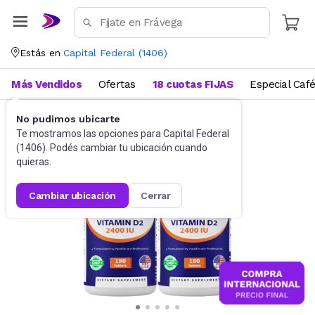
Estás en
Capital Federal
(
1406
)
Más Vendidos
Ofertas
18 cuotas FIJAS
Especial Caf
No pudimos ubicarte
Suplementos
Suplementos deportivos
Te mostramos las opciones para
Capital Federal
(
1406
). Podés cambiar tu ubicación cuando
quieras.
cambiar ubicación
cerrar