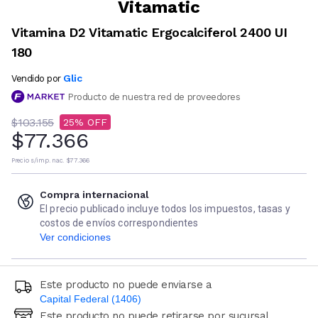
Vitamatic
Vitamina D2 Vitamatic Ergocalciferol 2400 UI
180
Glic
Vendido por
Producto de nuestra red de proveedores
$103.155
25
$77.366
Precio s/imp. nac.
$77.366
Compra internacional
El precio publicado incluye todos los impuestos, tasas y
costos de envíos correspondientes
Ver condiciones
Este producto no puede enviarse a
Capital Federal (1406)
Este producto no puede retirarse por sucursal
Ingresá código postal (sólo números)