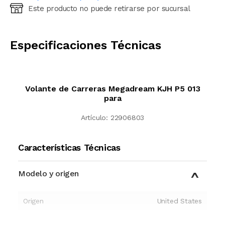
Este producto no puede retirarse por sucursal
Ingresá código postal (sólo números)
CALCULAR
Especificaciones Técnicas
Volante de Carreras Megadream KJH P5 013
para
Artículo:
22906803
Características Técnicas
Modelo y origen
Origen
United States