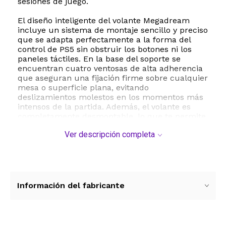
sesiones de juego.
El diseño inteligente del volante Megadream
incluye un sistema de montaje sencillo y preciso
que se adapta perfectamente a la forma del
control de PS5 sin obstruir los botones ni los
paneles táctiles. En la base del soporte se
encuentran cuatro ventosas de alta adherencia
que aseguran una fijación firme sobre cualquier
mesa o superficie plana, evitando
deslizamientos molestos en los momentos más
intensos de la partida. Además, el volante es
completamente desmontable, lo que te permite
utilizarlo de forma independiente o fijado a su
Ver descripción completa
base según tus preferencias de juego.
Especificaciones técnicas y compatibilidad:
- Marca Megadream
- Modelo KJH-P5-013
- Compatible exclusivamente con el control
Información del fabricante
Sony PlayStation 5 DualSense
- Material plástico ABS de alta resistencia y
durabilidad
- Sistema de fijación mediante 4 ventosas de