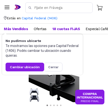
Estás en
Capital Federal
(
1406
)
Más Vendidos
Ofertas
18 cuotas FIJAS
Especial Caf
No pudimos ubicarte
Videojuegos
Accesorios
Te mostramos las opciones para
Capital Federal
(
1406
). Podés cambiar tu ubicación cuando
quieras.
cambiar ubicación
cerrar