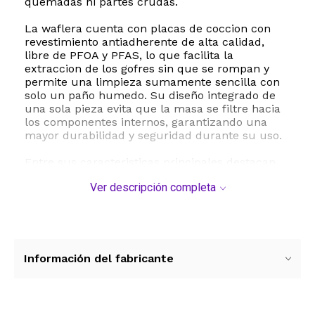
quemadas ni partes crudas.
La waflera cuenta con placas de coccion con
revestimiento antiadherente de alta calidad,
libre de PFOA y PFAS, lo que facilita la
extraccion de los gofres sin que se rompan y
permite una limpieza sumamente sencilla con
solo un paño humedo. Su diseño integrado de
una sola pieza evita que la masa se filtre hacia
los componentes internos, garantizando una
mayor durabilidad y seguridad durante su uso.
Entre sus caracteristicas principales destacan
las luces indicadoras dobles que señalan el
Ver descripción completa
momento exacto para verter la masa, un mango
de tacto frio para un manejo seguro y una
practica bandeja de goteo extraible que
mantiene tu mesada impecable. Con unas
dimensiones compactas de 31 x 22.8 x 17.7 cm y
un peso de 3 kg, es ideal para cualquier cocina
Información del fabricante
moderna. Disfruta de recetas mas saludables,
personalizando tus ingredientes para opciones
keto, veganas o clasicas desde la comodidad de
tu hogar.