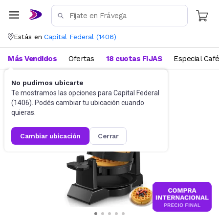
Estás en
Capital Federal
(
1406
)
Más Vendidos
Ofertas
18 cuotas FIJAS
Especial Caf
No pudimos ubicarte
Cocina
Sandwicheras y Wafleras
Te mostramos las opciones para
Capital Federal
(
1406
). Podés cambiar tu ubicación cuando
quieras.
cambiar ubicación
cerrar