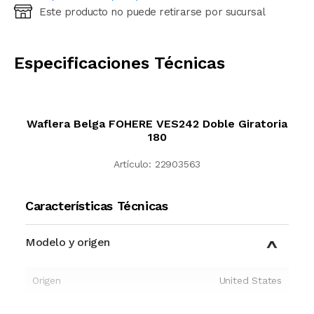
Este producto no puede retirarse por sucursal
Ingresá código postal (sólo números)
CALCULAR
Especificaciones Técnicas
Waflera Belga FOHERE VES242 Doble Giratoria
180
Artículo:
22903563
Características Técnicas
Modelo y origen
Origen
United States