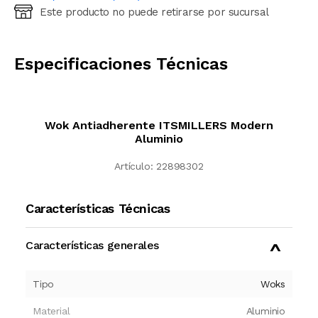
Este producto no puede retirarse por sucursal
Ingresá código postal (sólo números)
CALCULAR
Especificaciones Técnicas
Wok Antiadherente ITSMILLERS Modern
Aluminio
Artículo:
22898302
Características Técnicas
Características generales
Tipo
Woks
Material
Aluminio