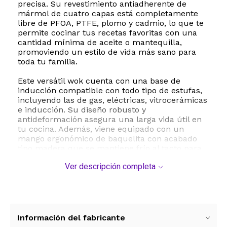
precisa. Su revestimiento antiadherente de
mármol de cuatro capas está completamente
libre de PFOA, PTFE, plomo y cadmio, lo que te
permite cocinar tus recetas favoritas con una
cantidad mínima de aceite o mantequilla,
promoviendo un estilo de vida más sano para
toda tu familia.
Este versátil wok cuenta con una base de
inducción compatible con todo tipo de estufas,
incluyendo las de gas, eléctricas, vitrocerámicas
e inducción. Su diseño robusto y
antideformación asegura una larga vida útil en
tu cocina. Además, viene equipado con un
mango ergonómico de baquelita con acabado
tipo madera que se mantiene frío al tacto para
un agarre seguro y cómodo. La tapa de vidrio
Ver descripción completa
templado de alta resistencia te permite
monitorear el proceso de cocción sin perder
calor ni humedad, sellando los nutrientes y
sabores de tus alimentos. Su limpieza es
sumamente sencilla gracias a su superficie
antiadherente de fácil liberación, siendo además
Información del fabricante
apto para lavavajillas.