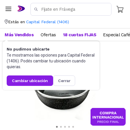
Estás en
Capital Federal
(
1406
)
Más Vendidos
Ofertas
18 cuotas FIJAS
Especial Caf
No pudimos ubicarte
Bazar
Sartenes, Biferas y Woks
Te mostramos las opciones para
Capital Federal
(
1406
). Podés cambiar tu ubicación cuando
quieras.
cambiar ubicación
cerrar