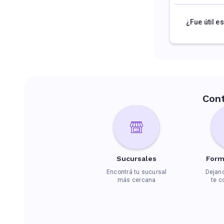
¿Fue útil es
Con
Sucursales
Form
Encontrá tu sucursal
Dejano
más cercana
te 