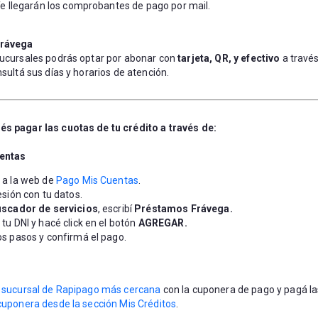
 Te llegarán los comprobantes de pago por mail.
Frávega
ucursales podrás optar por abonar con 
tarjeta, QR, y efectivo
 a trav
nsultá sus días y horarios de atención.
s pagar las cuotas de tu crédito a través de:
entas
 a la web de 
Pago Mis Cuentas
.
sesión con tu datos.
uscador de servicios
, escribí 
Préstamos Frávega.
 tu DNI y hacé click en el botón 
AGREGAR.
os pasos y confirmá el pago.
 
sucursal de Rapipago más cercana
 con la cuponera de pago y pagá la
cuponera desde la sección Mis Créditos
.