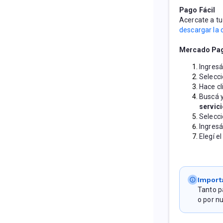
Pago Fácil
Acercate a tu
descargar la 
Mercado Pa
Ingresá
Selecci
Hace cl
Buscá y
servic
Selecci
Ingresá
Elegí el
Import
Tanto p
o por n