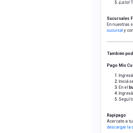
¡Listo!
Sucursales 
En nuestras s
sucursal
 y co
También podé
Pago Mis Cu
Ingresá
Iniciá 
En el 
b
Ingresá
Seguí l
Rapipago
Acercate a tu
descargar la 