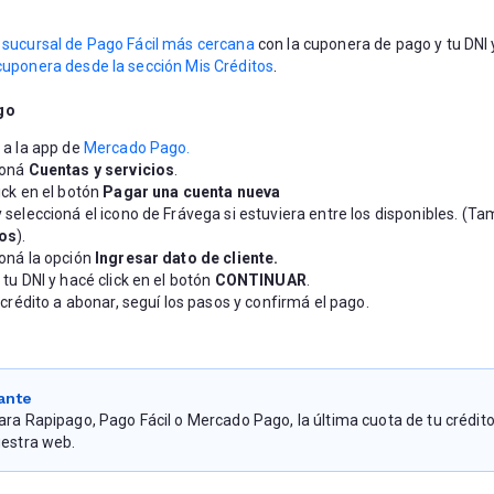
 
sucursal de Pago Fácil más cercana
 con la cuponera de pago y tu DNI 
cuponera desde la sección Mis Créditos
.
go
 a la app de
 Mercado Pago.
oná 
Cuentas y servicios
.
ick en el botón 
Pagar una cuenta nueva
 seleccioná el icono de Frávega si estuviera entre los disponibles. (Ta
ios
).
oná la opción 
Ingresar dato de cliente.
 tu DNI y hacé click en el botón
 CONTINUAR
.
 crédito a abonar,
seguí los pasos y confirmá el pago.
ante
ara Rapipago, Pago Fácil o Mercado Pago, la última cuota de tu crédit
uestra web.