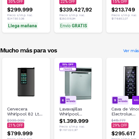
30
22
15
$299.999
$339.427,92
$213.749
Precio s/imp. nac.
Precio s/imp. nac.
Precio s/imp. nac.
$247.933,06
$280.518,94
$176.652,07
Llega mañana
Envío
GRATIS
Mucho más para vos
Ver más
Cervecera
Lavavajillas
Cava de Vino
Whirlpool 82 Lt
Whirlpool
Electrolux
Gris WBC82TY
WLV14SY 14C
ERW125XAM
$1.399.999
$999.999
$415.777
para 12 Botel
21
29
Precio s/imp. nac.
$1.157.023,97
$799.999
$295.617
Precio s/imp. nac.
Precio s/imp. nac.