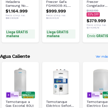
Heladera
Freezer Gafa
Freezer
Samsung No
FGHI400B-XL
Congelador
Frost Inverter
402L
Vertical 65lts
$1.164.999
$999.999
$563.199
RT29K577JS8
Philco PHCV
33
Precio s/imp. nac.
Precio s/imp. nac.
308Lts
$962.809,09
$826.445,45
$379.999
Precio s/imp. nac.
$314.048,76
Llega GRATIS
Llega GRATIS
mañana
mañana
Envío
GRATI
Agua Caliente
Ver más
Termotanque a
Termotanque
Termotanque
Gas Escorial 80Lt
Eléctrico Señorial
Electrico Esc