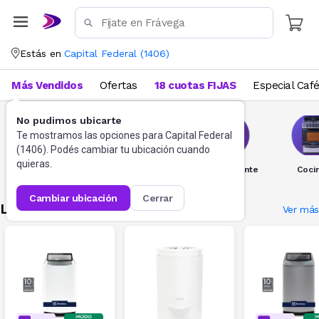
Estás en
Capital Federal
(
1406
)
Más Vendidos
Ofertas
18 cuotas FIJAS
Especial Caf
No pudimos ubicarte
Te mostramos las opciones para
Capital Federal
(
1406
). Podés cambiar tu ubicación cuando
quieras.
Lavado
Heladeras y
Agua Caliente
Coci
Freezers
cambiar ubicación
cerrar
Lavado
Ver más