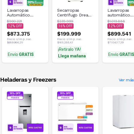
Lavarropas
Secarropas
Lavarropas
Automático
Centrifugo Drean
automático
Electrolux 9KG
QV 5.5Kg
Electrolux 9k
$990.221
$239.999
$1.019.888
Premium Care
Premium Car
12
16
12
ELAC309W
ELAC309S
$873.375
$199.999
$899.541
Precio s/imp. nac.
Precio s/imp. nac.
Precio s/imp. nac.
$689.966,25
$165.288,43
$710.637,39
¡Retiralo YA!
Envío
GRATIS
Envío
GRATI
Llega mañana
Heladeras y Freezers
Ver más