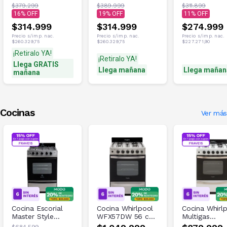
TESZ-65 50Lt
EL55L 55 LT
$379.299
$389.999
$311.899
16
19
11
$314.999
$314.999
$274.999
Precio s/imp. nac.
Precio s/imp. nac.
Precio s/imp. nac.
$260.329,75
$260.329,75
$227.271,90
¡Retiralo YA!
¡Retiralo YA!
Llega GRATIS
Llega mañana
Llega mañan
mañana
Cocinas
Ver más
Cocina Escorial
Cocina Whirlpool
Cocina Whirl
Master Style
WFX57DW 56 cm
Multigas
MASST56I
Inox
WFB57DW 5
$684.599