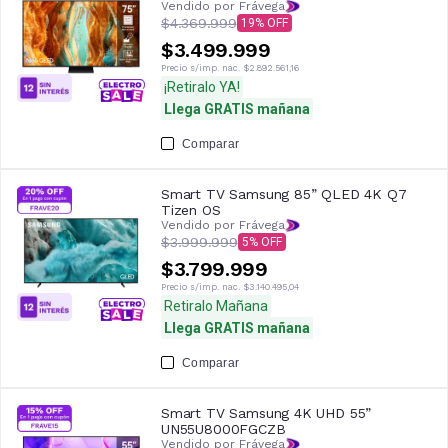
Vendido por Frávega
$4.369.999
19
$3.499.999
Precio s/imp. nac.
$2.892.561,16
¡Retiralo YA!
Llega GRATIS mañana
Comparar
Smart TV Samsung 85” QLED 4K Q7
Tizen OS
Vendido por Frávega
$3.999.999
5
$3.799.999
Precio s/imp. nac.
$3.140.495,04
Retiralo Mañana
Llega GRATIS mañana
Comparar
Smart TV Samsung 4K UHD 55”
UN55U8000FGCZB
Vendido por Frávega