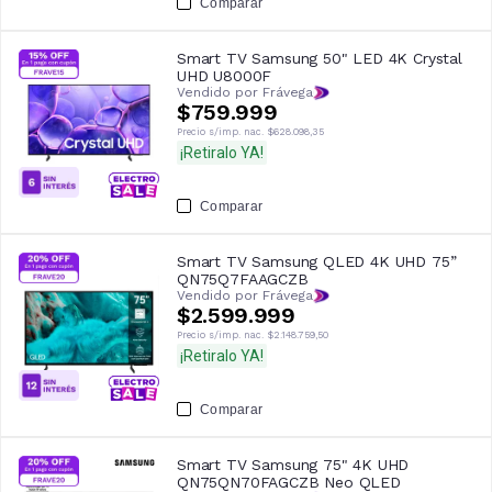
Comparar
Smart TV Samsung 50" LED 4K Crystal
UHD U8000F
Vendido por Frávega
$759.999
Precio s/imp. nac.
$628.098,35
¡Retiralo YA!
Comparar
Smart TV Samsung QLED 4K UHD 75”
QN75Q7FAAGCZB
Vendido por Frávega
$2.599.999
Precio s/imp. nac.
$2.148.759,50
¡Retiralo YA!
Comparar
Smart TV Samsung 75" 4K UHD
QN75QN70FAGCZB Neo QLED