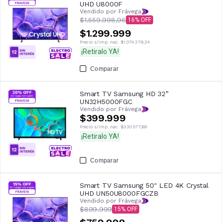
UHD U8000F
Vendido por Frávega
$1.559.998,96
16
$1.299.999
Precio s/imp. nac.
$1.074.379,34
¡Retiralo YA!
Comparar
Smart TV Samsung HD 32”
UN32H5000FGC
Vendido por Frávega
$399.999
Precio s/imp. nac.
$330.577,69
¡Retiralo YA!
Comparar
Smart TV Samsung 50" LED 4K Crystal
UHD UN50U8000FGCZB
Vendido por Frávega
$899.999
15