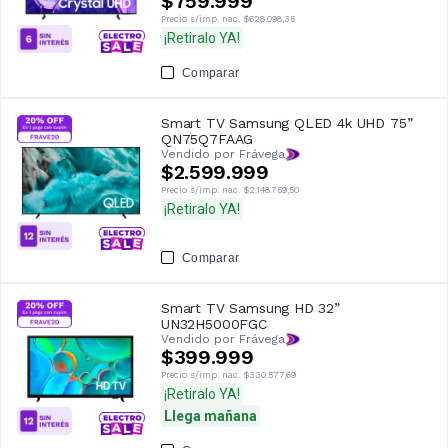
$759.999
Precio s/imp. nac.
$628.098,35
¡Retiralo YA!
Comparar
Smart TV Samsung QLED 4k UHD 75”
QN75Q7FAAG
Vendido por Frávega
$2.599.999
Precio s/imp. nac.
$2.148.759,50
¡Retiralo YA!
Comparar
Smart TV Samsung HD 32”
UN32H5000FGC
Vendido por Frávega
$399.999
Precio s/imp. nac.
$330.577,69
¡Retiralo YA!
Llega mañana