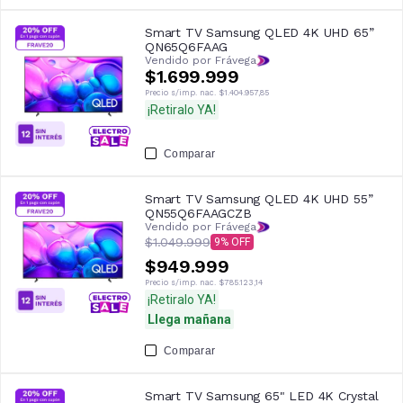
Smart TV Samsung QLED 4K UHD 65”
QN65Q6FAAG
Vendido por Frávega
$1.699.999
Precio s/imp. nac.
$1.404.957,85
¡Retiralo YA!
Comparar
Smart TV Samsung QLED 4K UHD 55”
QN55Q6FAAGCZB
Vendido por Frávega
$1.049.999
9
$949.999
Precio s/imp. nac.
$785.123,14
¡Retiralo YA!
Llega mañana
Comparar
Smart TV Samsung 65" LED 4K Crystal