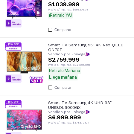
$1.039.999
Precio s/imp. nac.
$859.503,31
¡Retiralo YA!
Comparar
Smart TV Samsung 55" 4K Neo QLED
QN70F
Vendido por Frávega
$2.759.999
Precio s/imp. nac.
$2.280.990,91
Retiralo Mañana
Llega mañana
Comparar
Smart TV Samsung 4K UHD 98”
UN98DU9000GX
Vendido por Frávega
$6.999.999
Precio s/imp. nac.
$5.785.123,14