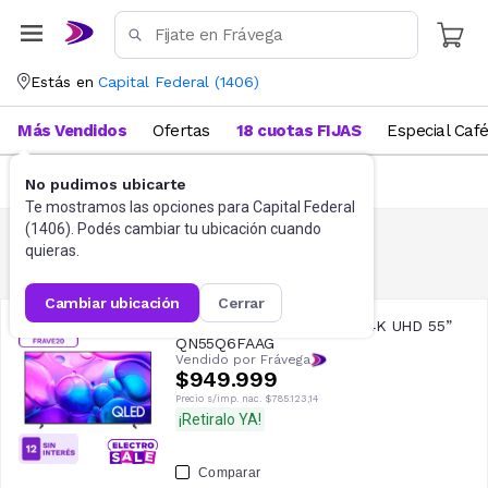
Estás en
Capital Federal
(
1406
)
Más Vendidos
Ofertas
18 cuotas FIJAS
Especial Caf
FILTRAR
(
1
)
No pudimos ubicarte
Te mostramos las opciones para
Capital Federal
(
1406
). Podés cambiar tu ubicación cuando
quieras.
Tv Samsung
130
resultados
cambiar ubicación
cerrar
Smart TV Samsung QLED 4K UHD 55”
QN55Q6FAAG
Vendido por Frávega
$949.999
Precio s/imp. nac.
$785.123,14
¡Retiralo YA!
Comparar