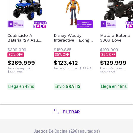
Cuatriciclo A
Disney Woody
Moto a Batería
Bateria 12V Azul
Interactive Talking
3006 Love
Con Control
Figura de acción
Remoto Musica Usb
$399.999
$189.865
$199.999
Luces
32
35
35
$269.999
$123.412
$129.999
Precio s/imp. nac.
Precio s/imp. nac.
$123.412
Precio s/imp. nac.
$223.139,67
$107.437,19
Llega en 48hs
Envío
GRATIS
Llega en 48hs
FILTRAR
Juegos De Cocina
296
resultados