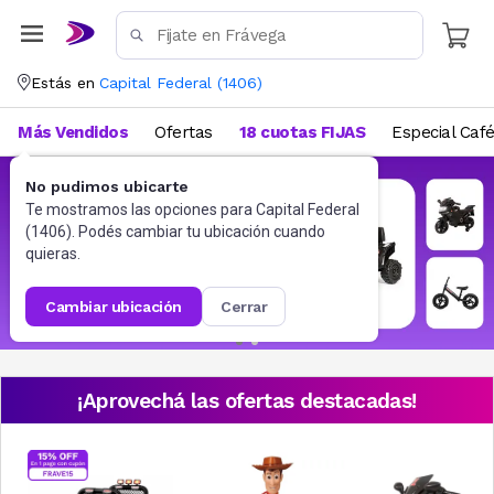
Estás en
Capital Federal
(
1406
)
Más Vendidos
Ofertas
18 cuotas FIJAS
Especial Caf
No pudimos ubicarte
Te mostramos las opciones para
Capital Federal
(
1406
). Podés cambiar tu ubicación cuando
quieras.
cambiar ubicación
cerrar
¡Aprovechá las ofertas destacadas!