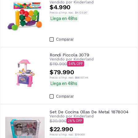
Vendido por
Kinderland
$4.990
Precio s/imp. nac.
$4.123,97
Llega en 48hs
Comparar
Rondi Piccola 3079
Vendido por
Kinderland
$119.990
34
$79.990
Precio s/imp. nac.
$66.107,44
Llega en 48hs
Comparar
Set De Cocina Ollas De Metal 1878004
Vendido por
Kinderland
$30.990
26
$22.990
Precio s/imp. nac.
$19.000