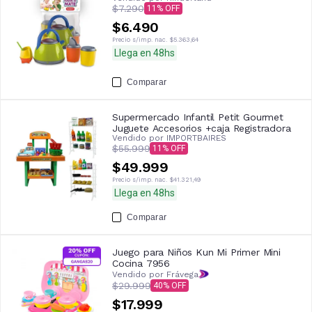
$7.290
11
$6.490
Precio s/imp. nac.
$5.363,64
Llega en 48hs
Comparar
Supermercado Infantil Petit Gourmet
Juguete Accesorios +caja Registradora
Vendido por
IMPORTBAIRES
$55.999
11
$49.999
Precio s/imp. nac.
$41.321,49
Llega en 48hs
Comparar
Juego para Niños Kun Mi Primer Mini
Cocina 7956
Vendido por Frávega
$29.999
40
$17.999