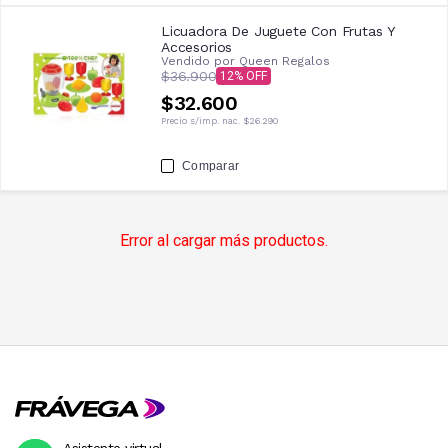
Licuadora De Juguete Con Frutas Y
Accesorios
Vendido por
Queen Regalos
$36.900
12
$32.600
Precio s/imp. nac.
$26.290
Comparar
Error al cargar más productos.
Asistente virtual