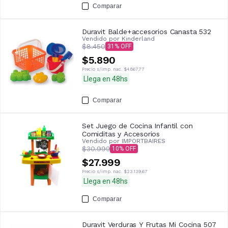
Comparar
Duravit Balde+accesorios Canasta 532
Vendido por
Kinderland
$8.450
31
$5.890
Precio s/imp. nac.
$4.867,77
Llega en 48hs
Comparar
Set Juego de Cocina Infantil con
Comiditas y Accesorios
Vendido por
IMPORTBAIRES
$30.999
10
$27.999
Precio s/imp. nac.
$23.139,67
Llega en 48hs
Comparar
Duravit Verduras Y Frutas Mi Cocina 507