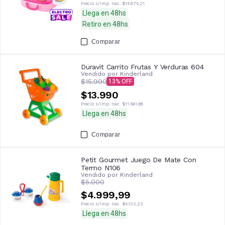
Precio s/imp. nac.
$14.875,21
Llega en 48hs
Retiro en 48hs
Comparar
Duravit Carrito Frutas Y Verduras 604
Vendido por
Kinderland
$15.990
13
$13.990
Precio s/imp. nac.
$11.561,98
Llega en 48hs
Comparar
Petit Gourmet Juego De Mate Con
Termo N106
Vendido por
Kinderland
$5.000
$4.999,99
Precio s/imp. nac.
$4.132,22
Llega en 48hs