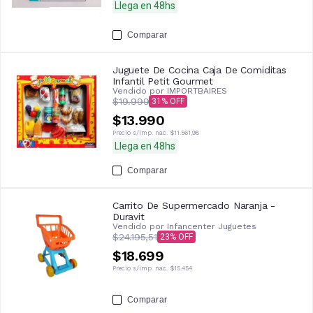
Llega en 48hs
Comparar
Juguete De Cocina Caja De Comiditas
Infantil Petit Gourmet
Vendido por
IMPORTBAIRES
$19.999
31
$13.990
Precio s/imp. nac.
$11.561,98
Llega en 48hs
Comparar
Carrito De Supermercado Naranja -
Duravit
Vendido por
Infancenter Juguetes
$24.195,51
23
$18.699
Precio s/imp. nac.
$15.454
Comparar