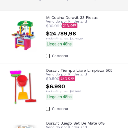
Mi Cocina Duravit 33 Piezas
Vendido por
Kinderland
$30.990
21
$24.789,98
Precio s/imp. nac.
$20.487,59
Llega en 48hs
Comparar
Duravit Tiempo Libre Limpieza 505
Vendido por
Kinderland
$9.500
27
$6.990
Precio s/imp. nac.
$5.776,86
Llega en 48hs
Comparar
Duravit Juego Set De Mate 618
Vendido por
Kinderland