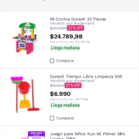
Mi Cocina Duravit 33 Piezas
Vendido por
Kinderland
$30.990
21
$24.789,98
Precio s/imp. nac.
$20.487,59
Llega mañana
Comparar
Duravit Tiempo Libre Limpieza 505
Vendido por
Kinderland
$9.500
27
$6.990
Precio s/imp. nac.
$5.776,86
Llega mañana
Comparar
Juego para Niños Kun Mi Primer Mini
Cocina 7956