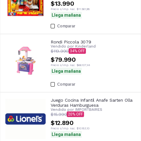
$13.990
Precio s/imp. nac.
$11.561,98
Llega mañana
Comparar
Rondi Piccola 3079
Vendido por
Kinderland
$119.990
34
$79.990
Precio s/imp. nac.
$66.107,44
Llega mañana
Comparar
Juego Cocina Infantil Anafe Sarten Olla
Verduras Hamburguesa
Vendido por
IMPORTBAIRES
$15.990
20
$12.890
Precio s/imp. nac.
$10.183,10
Llega mañana