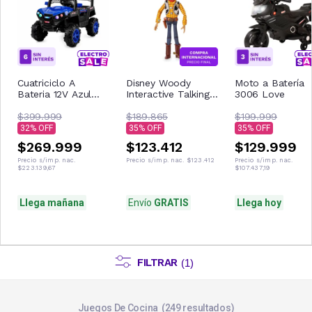
Cuatriciclo A
Disney Woody
Moto a Batería
Bateria 12V Azul
Interactive Talking
3006 Love
Con Control
Figura de acción
Remoto Musica Usb
$399.999
$189.865
$199.999
Luces
32
35
35
$269.999
$123.412
$129.999
Precio s/imp. nac.
Precio s/imp. nac.
$123.412
Precio s/imp. nac.
$223.139,67
$107.437,19
Llega mañana
Envío
GRATIS
Llega hoy
FILTRAR
(
1
)
Juegos De Cocina
249
resultados