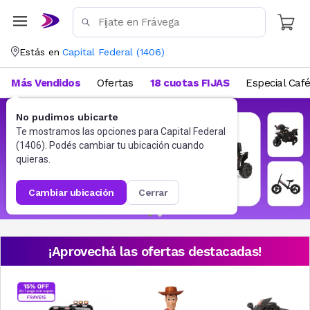
Estás en
Capital Federal
(
1406
)
Más Vendidos
Ofertas
18 cuotas FIJAS
Especial Caf
No pudimos ubicarte
Te mostramos las opciones para
Capital Federal
(
1406
). Podés cambiar tu ubicación cuando
quieras.
cambiar ubicación
cerrar
¡Aprovechá las ofertas destacadas!