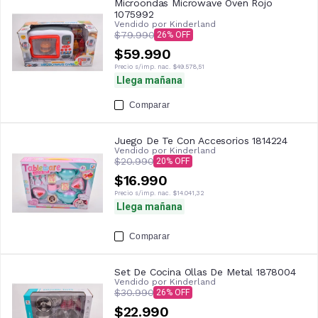
Microondas Microwave Oven Rojo
1075992
Vendido por
Kinderland
$79.990
26
$59.990
Precio s/imp. nac.
$49.578,51
Llega mañana
Comparar
Juego De Te Con Accesorios 1814224
Vendido por
Kinderland
$20.990
20
$16.990
Precio s/imp. nac.
$14.041,32
Llega mañana
Comparar
Set De Cocina Ollas De Metal 1878004
Vendido por
Kinderland
$30.990
26
$22.990