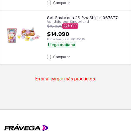
Comparar
Set Pastelería 25 Pzs Shine 1967877
Vendido por
Kinderland
$18.990
22
$14.990
Precio s/imp. nac.
$12.388,43
Llega mañana
Comparar
Error al cargar más productos.