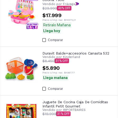
Vendido por Frávega
$29.999
40
$17.999
Precio s/imp. nac.
$14.875,21
Retiralo Mañana
Llega hoy
Comparar
Duravit Balde+accesorios Canasta 532
Vendido por
Kinderland
$8.450
31
$5.890
Precio s/imp. nac.
$4.867,77
Llega mañana
Comparar
Juguete De Cocina Caja De Comiditas
Infantil Petit Gourmet
Vendido por
IMPORTBAIRES
$19.999
31