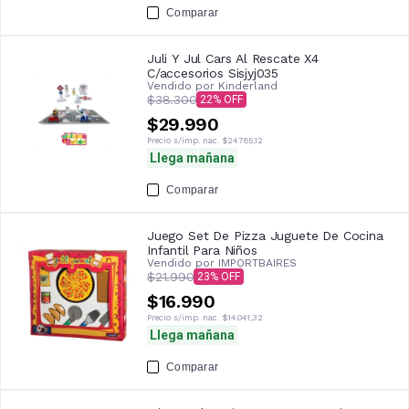
Comparar
Juli Y Jul Cars Al Rescate X4
C/accesorios Sisjyj035
Vendido por
Kinderland
$38.300
22
$29.990
Precio s/imp. nac.
$24.785,12
Llega mañana
Comparar
Juego Set De Pizza Juguete De Cocina
Infantil Para Niños
Vendido por
IMPORTBAIRES
$21.990
23
$16.990
Precio s/imp. nac.
$14.041,32
Llega mañana
Comparar