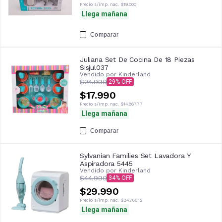
Precio s/imp. nac.
$19.000
Llega mañana
Comparar
Juliana Set De Cocina De 18 Piezas
Sisjul037
Vendido por
Kinderland
$24.990
29
$17.990
Precio s/imp. nac.
$14.867,77
Llega mañana
Comparar
Sylvanian Families Set Lavadora Y
Aspiradora 5445
Vendido por
Kinderland
$44.990
34
$29.990
Precio s/imp. nac.
$24.785,12
Llega mañana