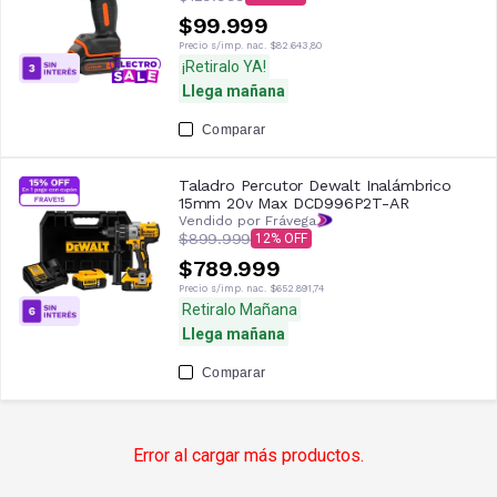
$99.999
Precio s/imp. nac.
$82.643,80
¡Retiralo YA!
Llega mañana
Comparar
Taladro Percutor Dewalt Inalámbrico
15mm 20v Max DCD996P2T-AR
Vendido por Frávega
$899.999
12
$789.999
Precio s/imp. nac.
$652.891,74
Retiralo Mañana
Llega mañana
Comparar
Error al cargar más productos.