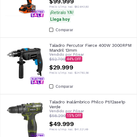
$99.999
Precio s/imp. nac.
$82.643,80
¡Retiralo YA!
Llega hoy
Comparar
Taladro Percutor Fierce 400W 3000RPM
Mandril 13mm
Vendido por
Pilisar
$52.799
44
$29.999
Precio s/imp. nac.
$24.792,56
Comparar
Taladro Inalámbrico Philco Pti12ase1p
Verde
Vendido por
Pilisar
$58.299
15
$49.999
Precio s/imp. nac.
$41.321,49