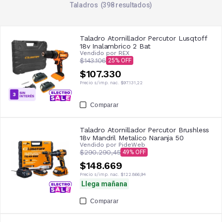
Taladros
398
resultados
Taladro Atornillador Percutor Lusqtoff
18v Inalambrico 2 Bat
Vendido por
REX
$143.106
25
$107.330
Precio s/imp. nac.
$97.131,22
Comparar
Taladro Atornillador Percutor Brushless
18v Mandril Metalico Naranja 50
Vendido por
PideWeb
$290.290,45
49
$148.669
Precio s/imp. nac.
$122.866,94
Llega mañana
Comparar