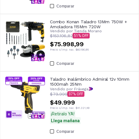
Comparar
Combo Konan Taladro 13Mm 750W +
Amoladora 115Mm 720W
Vendido por
Tienda Morano
$153.106,82
51
$75.998,99
Precio s/imp. nac.
$60.190,95
Comparar
Taladro Inalámbrico Admiral 12v 10mm
1500mah 25Nm
Vendido por Frávega
$79.999
37
$49.999
Precio s/imp. nac.
$41.321,49
¡Retiralo YA!
Llega mañana
Comparar