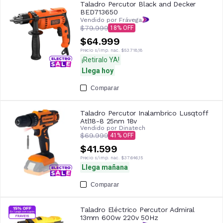
Taladro Percutor Black and Decker
BED713650
Vendido por Frávega
$79.999
18
$64.999
Precio s/imp. nac.
$53.718,18
¡Retiralo YA!
Llega hoy
Comparar
Taladro Percutor Inalambrico Lusqtoff
Atl18-8 25nm 18v
Vendido por
Dinatech
$69.999
41
$41.599
Precio s/imp. nac.
$37.646,15
Llega mañana
Comparar
Taladro Eléctrico Percutor Admiral
13mm 600w 220v 50Hz