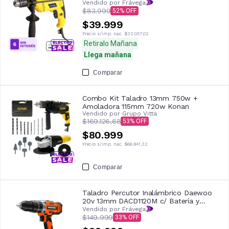
Vendido por Frávega
$83.999
52
$39.999
Precio s/imp. nac.
$33.057,02
Retiralo Mañana
Llega mañana
Comparar
Combo Kit Taladro 13mm 750w +
Amoladora 115mm 720w Konan
Vendido por
Grupo Vitta
$169.126,68
53
$80.999
Precio s/imp. nac.
$66.941,32
Comparar
Taladro Percutor Inalámbrico Daewoo
20v 13mm DACD1120M c/ Batería y
Cargador
Vendido por Frávega
$149.999
33