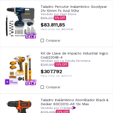
Taladro Percutor Inalambrico Goodyear
21v 10mm Fs Azul 50hz
Vendido por
Fast Store
$88.223
5
$83.811,85
Precio s/imp. nac.
$69.265,99
Comparar
Kit de Llave de Impacto Industrial Ingco
Cosli23048-4
Vendido por
La Tienda Ferretera
$341.991
10
$307.792
Precio s/imp. nac.
$254.373
Comparar
Taladro Inalámbrico Atornillador Black &
Decker BDCDD12-AR 12v Max
Vendido por Frávega
$129.999
23