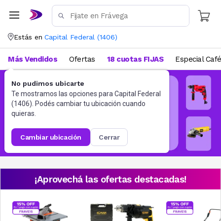
Estás en
Capital Federal
(
1406
)
Más Vendidos
Ofertas
18 cuotas FIJAS
Especial Caf
No pudimos ubicarte
Te mostramos las opciones para
Capital Federal
(
1406
). Podés cambiar tu ubicación cuando
quieras.
cambiar ubicación
cerrar
¡Aprovechá las ofertas destacadas!