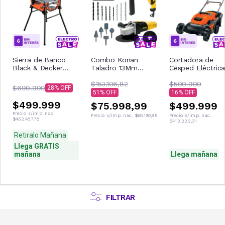
Sierra de Banco
Combo Konan
Cortadora de
Black & Decker
Taladro 13Mm
Césped Eléctric
BES71800TSS 10”
750W + Amoladora
1600W Black &
115Mm 720W
$153.106,82
Decker GR3850-
$599.999
$699.999
28
51
16
$499.999
$75.998,99
$499.999
Precio s/imp. nac.
Precio s/imp. nac.
$60.190,95
Precio s/imp. nac.
$452.487,78
$413.222,31
Retiralo Mañana
Llega GRATIS
mañana
Llega mañana
FILTRAR