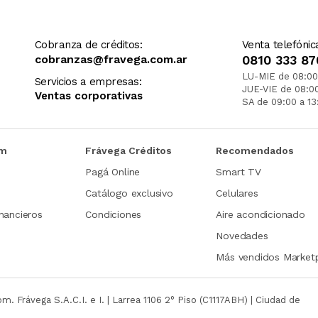
Cobranza de créditos:
Venta telefónic
cobranzas@fravega.com.ar
0810 333 87
LU-MIE de 08:00
Servicios a empresas:
JUE-VIE de 08:0
Ventas corporativas
SA de 09:00 a 13
om
Frávega Créditos
Recomendados
Pagá Online
Smart TV
Catálogo exclusivo
Celulares
nancieros
Condiciones
Aire acondicionado
Novedades
Más vendidos Market
com.
Frávega S.A.C.I. e I. | Larrea 1106 2° Piso (C1117ABH) | Ciudad de