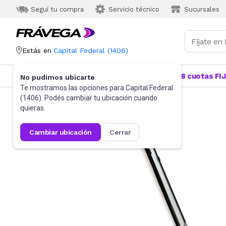
Seguí tu compra
Servicio técnico
Sucursales
Estás en
Capital Federal
(
1406
)
Categorías
Más Vendidos
Ofertas
18 cuotas FI
No pudimos ubicarte
Te mostramos las opciones para
Capital Federal
(
1406
). Podés cambiar tu ubicación cuando
quieras.
cambiar ubicación
cerrar