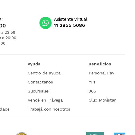
a:
Asistente virtual
00
11 2855 5086
 a 23:59
0 a 20:00
:00
Ayuda
Beneficios
Centro de ayuda
Personal Pay
Contactanos
YPF
Sucursales
365
Vendé en Frávega
Club Movistar
place
Trabajá con nosotros